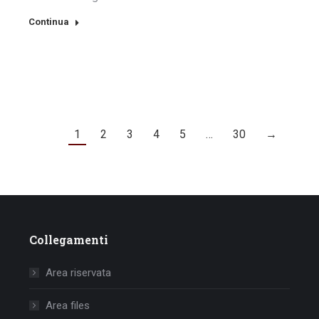
Continua
1
2
3
4
5
…
30
→
Collegamenti
Area riservata
Area files