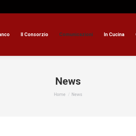
ianco
Il Consorzio
Comunicazioni
In Cucina
News
Tu sei qui:
Home
News