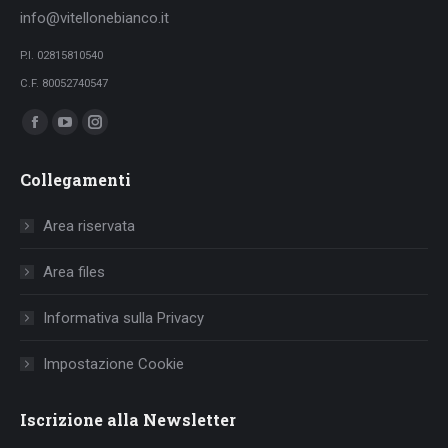
info@vitellonebianco.it
P.I. 02815810540
C.F. 80052740547
Ci puoi trovare su:
Facebook
YouTube
Instagram
page
page
page
Collegamenti
opens
opens
opens
in
in
in
Area riservata
new
new
new
window
window
window
Area files
Informativa sulla Privacy
Impostazione Cookie
Iscrizione alla Newsletter