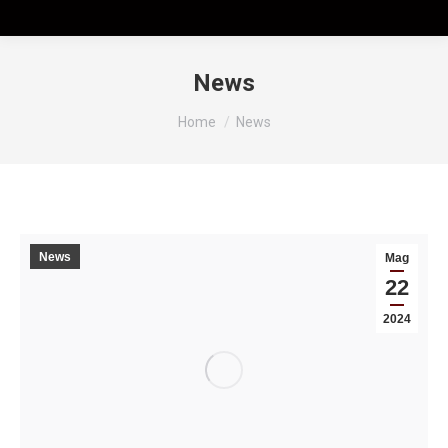
News
Tu sei qui:
Home
News
News
Mag
22
2024