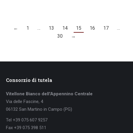
←
1
…
13
14
15
16
17
…
30
→
Consorzio di tutela
Vitellone Bianco dell'Appennino Centrale
Via delle Fascine, 4
06132 San Martino in Campo (PG)
Tel +39 075 607 9257
Fax +39 075 398 511