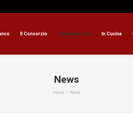
ianco
Il Consorzio
Comunicazioni
In Cucina
News
Tu sei qui:
Home
News