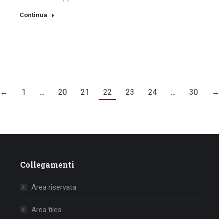
Continua
←
1
…
20
21
22
23
24
…
30
Collegamenti
Area riservata
Area files