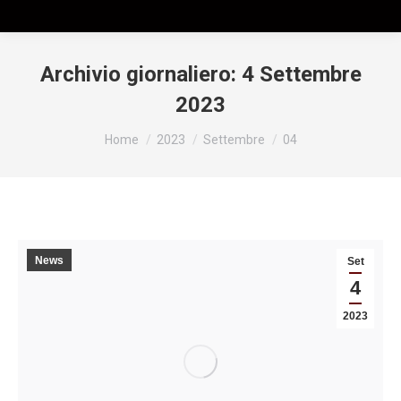
Archivio giornaliero:
4 Settembre
2023
Tu sei qui:
Home
2023
Settembre
04
News
Set
4
2023