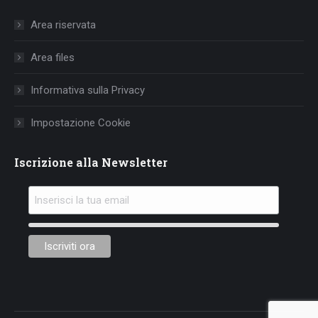
in
in
in
Area riservata
new
new
new
window
window
window
Area files
Informativa sulla Privacy
Impostazione Cookie
Iscrizione alla Newsletter