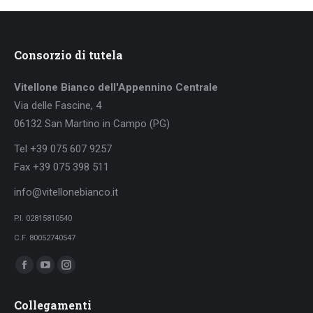
Consorzio di tutela
Vitellone Bianco dell'Appennino Centrale
Via delle Fascine, 4
06132 San Martino in Campo (PG)
Tel +39 075 607 9257
Fax +39 075 398 511
info@vitellonebianco.it
P.I. 02815810540
C.F. 80052740547
Ci puoi trovare su:
Facebook
YouTube
Instagram
page
page
page
Collegamenti
opens
opens
opens