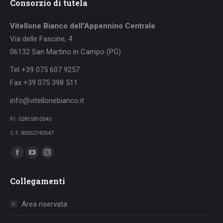
Consorzio di tutela
Vitellone Bianco dell'Appennino Centrale
Via delle Fascine, 4
06132 San Martino in Campo (PG)
Tel +39 075 607 9257
Fax +39 075 398 511
info@vitellonebianco.it
P.I. 02815810540
C.F. 80052740547
Ci puoi trovare su:
Facebook
YouTube
Instagram
page
page
page
Collegamenti
opens
opens
opens
in
in
in
Area riservata
new
new
new
window
window
window