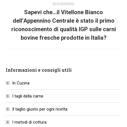
SUCCESSIVO
Sapevi che…il Vitellone Bianco
dell’Appennino Centrale è stato il primo
Next
riconoscimento di qualità IGP sulle carni
project:
bovine fresche prodotte in Italia?
Informazioni e consigli utili
In Cucina
I tagli della carne
Il taglio giusto per ogni ricetta
I metodi di cottura