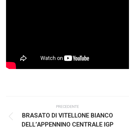
Project
PRECEDENTE
navigation
BRASATO DI VITELLONE BIANCO
Previous
DELL’APPENNINO CENTRALE IGP
project: