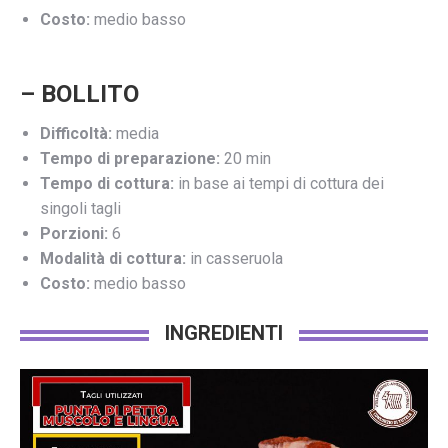
Costo:
medio basso
– BOLLITO
Difficoltà:
media
Tempo di preparazione:
20 min
Tempo di cottura:
in base ai tempi di cottura dei
singoli tagli
Porzioni:
6
Modalità di cottura:
in casseruola
Costo:
medio basso
INGREDIENTI