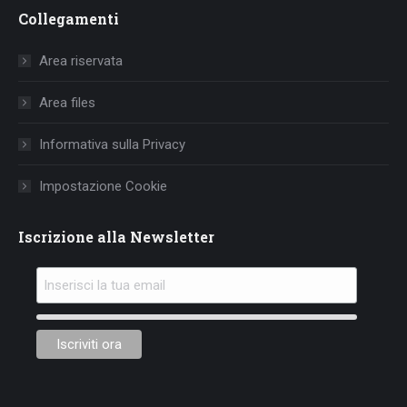
page
page
page
Collegamenti
opens
opens
opens
in
in
in
Area riservata
new
new
new
window
window
window
Area files
Informativa sulla Privacy
Impostazione Cookie
Iscrizione alla Newsletter