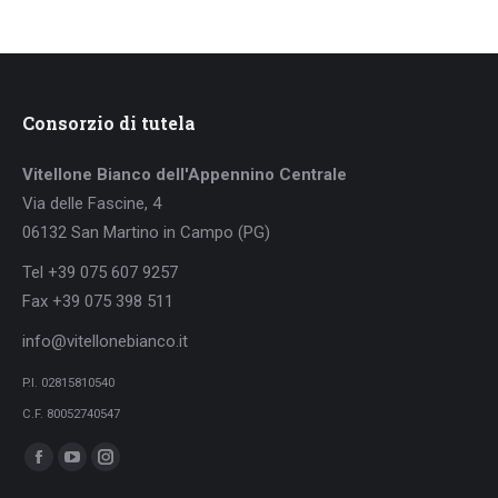
Consorzio di tutela
Vitellone Bianco dell'Appennino Centrale
Via delle Fascine, 4
06132 San Martino in Campo (PG)
Tel +39 075 607 9257
Fax +39 075 398 511
info@vitellonebianco.it
P.I. 02815810540
C.F. 80052740547
Ci puoi trovare su:
Facebook
YouTube
Instagram