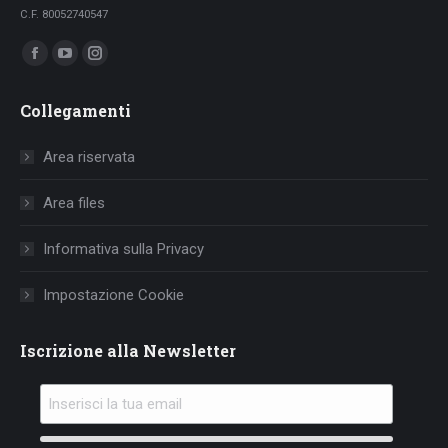
C.F. 80052740547
Ci puoi trovare su:
Facebook
YouTube
Instagram
page
page
page
Collegamenti
opens
opens
opens
in
in
in
Area riservata
new
new
new
window
window
window
Area files
Informativa sulla Privacy
Impostazione Cookie
Iscrizione alla Newsletter