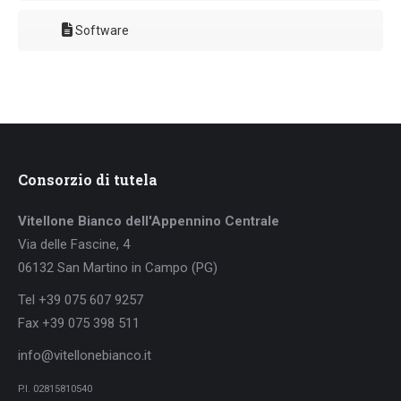
Software
Consorzio di tutela
Vitellone Bianco dell'Appennino Centrale
Via delle Fascine, 4
06132 San Martino in Campo (PG)
Tel +39 075 607 9257
Fax +39 075 398 511
info@vitellonebianco.it
P.I. 02815810540