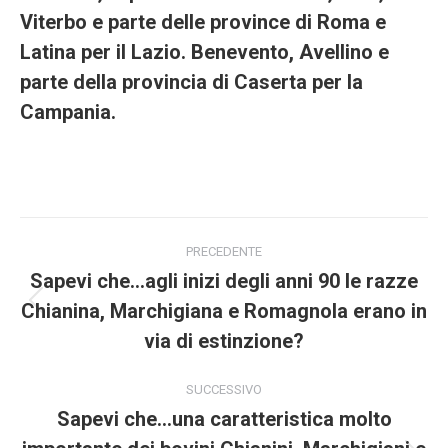
Viterbo e parte delle province di Roma e
Latina per il Lazio. Benevento, Avellino e
parte della provincia di Caserta per la
Campania.
Project
PRECEDENTE
navigation
Sapevi che…agli inizi degli anni 90 le razze
Chianina, Marchigiana e Romagnola erano in
Previous
project:
via di estinzione?
SUCCESSIVO
Sapevi che…una caratteristica molto