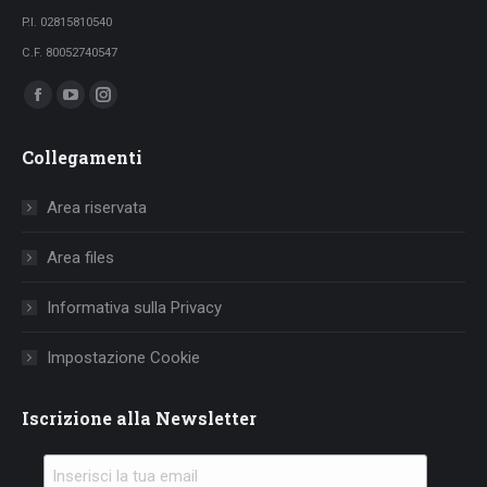
P.I. 02815810540
C.F. 80052740547
Ci puoi trovare su:
Facebook
YouTube
Instagram
page
page
page
Collegamenti
opens
opens
opens
in
in
in
Area riservata
new
new
new
window
window
window
Area files
Informativa sulla Privacy
Impostazione Cookie
Iscrizione alla Newsletter