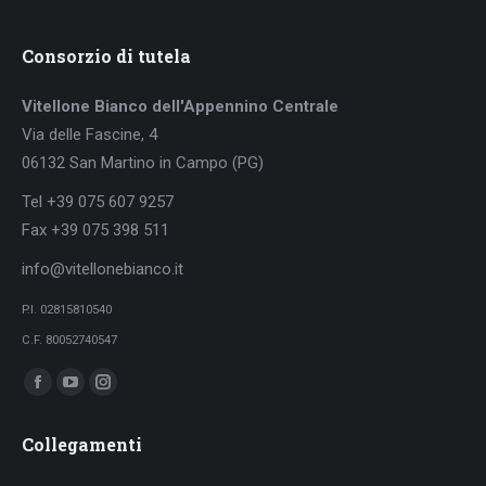
Consorzio di tutela
Vitellone Bianco dell'Appennino Centrale
Via delle Fascine, 4
06132 San Martino in Campo (PG)
Tel +39 075 607 9257
Fax +39 075 398 511
info@vitellonebianco.it
P.I. 02815810540
C.F. 80052740547
Ci puoi trovare su:
Facebook
YouTube
Instagram
page
page
page
Collegamenti
opens
opens
opens
in
in
in