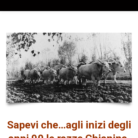
Sapevi che…agli inizi degli