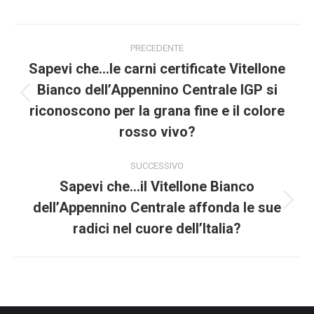
Project
PRECEDENTE
navigation
Sapevi che…le carni certificate Vitellone
Bianco dell’Appennino Centrale IGP si
Previous
riconoscono per la grana fine e il colore
project:
rosso vivo?
SUCCESSIVO
Sapevi che…il Vitellone Bianco
dell’Appennino Centrale affonda le sue
Next
project:
radici nel cuore dell’Italia?