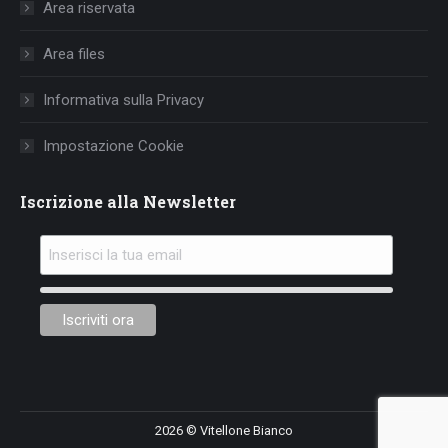
Area riservata
new
new
new
window
window
window
Area files
Informativa sulla Privacy
Impostazione Cookie
Iscrizione alla Newsletter
2026 © Vitellone Bianco