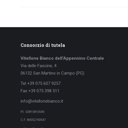
Consorzio di tutela
Vitellone Bianco dell'Appennino Centrale
Via delle Fascine, 4
06132 San Martino in Campo (PG)
Tel +39 075 607 9257
Fax +39 075 398 511
info@vitellonebianco.it
P.I. 02815810540
C.F. 80052740547