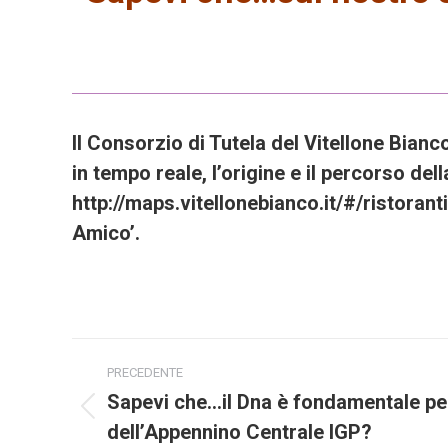
Il Consorzio di Tutela del Vitellone Bia
in tempo reale, l’origine e il percorso del
http://maps.vitellonebianco.it/#/ristorant
Amico’.
Project
PRECEDENTE
navigation
Sapevi che…il Dna è fondamentale per 
Previous
dell’Appennino Centrale IGP?
project: