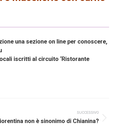
izione una sezione on line per conoscere,
u
cali iscritti al circuito ‘Ristorante
SUCCESSIVO
iorentina non è sinonimo di Chianina?