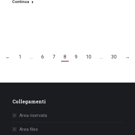
Continua
←
1
…
6
7
8
9
10
…
30
→
Collegamenti
Area riservata
Area files