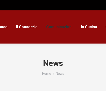
ianco
Il Consorzio
Comunicazioni
In Cucina
News
Tu sei qui:
Home
News