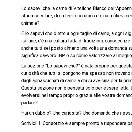
Lo sapevi che la carne di Vitellone Bianco dell’Appenn
storia secolare, di un territorio unico e di una filiera c
animale?
E lo sapevi che dietro a ogni taglio di carne, a ogni si
italiane, c’è una cultura fatta di tradizioni, conoscen
anche tu ti sei posto almeno una volta una domanda s
significa davvero IGP o su come valorizzare al meglio 
La sezione “Lo sapevi che?” è nata proprio per questo:
curiosità che tutti si pongono ma spesso non trovano risp
dagli appassionati di carne a chi si avvicina per la pri
Questa sezione non è pensata solo per essere letta: è 
evolversi nel tempo proprio grazie alle vostre doman
parlare?
Hai un dubbio? Una curiosità? Una domanda che ness
Scrivici! Il Consorzio è sempre pronto a rispondere bas