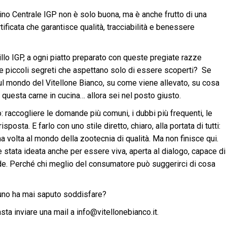
ino Centrale IGP non è solo buona, ma è anche frutto di una
ertificata che garantisce qualità, tracciabilità e benessere
gillo IGP, a ogni piatto preparato con queste pregiate razze
ze e piccoli segreti che aspettano solo di essere scoperti? Se
ul mondo del Vitellone Bianco, su come viene allevato, su cosa
questa carne in cucina… allora sei nel posto giusto.
 raccogliere le domande più comuni, i dubbi più frequenti, le
osta. E farlo con uno stile diretto, chiaro, alla portata di tutti:
ma volta al mondo della zootecnia di qualità. Ma non finisce qui.
stata ideata anche per essere viva, aperta al dialogo, capace di
de. Perché chi meglio del consumatore può suggerirci di cosa
uno ha mai saputo soddisfare?
ta inviare una mail a info@vitellonebianco.it.