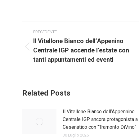
Naviga
PRECEDENTE
tra
Il Vitellone Bianco dell’Appenino
Centrale IGP accende l’estate con
Post
i
precedente:
tanti appuntamenti ed eventi
post
Related Posts
Il Vitellone Bianco dell’Appennino
Centrale IGP ancora protagonista a
Cesenatico con “Tramonto DiVino”
30 Luglio 2026