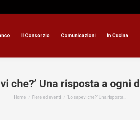
ianco
Il Consorzio
Comunicazioni
In Cucina
evi che?’ Una risposta a ogni
Tu sei qui:
Home
Fiere ed eventi
‘Lo sapevi che?’ Una risposta…