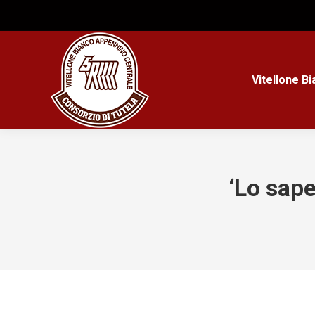
Vitellone B
‘Lo sap