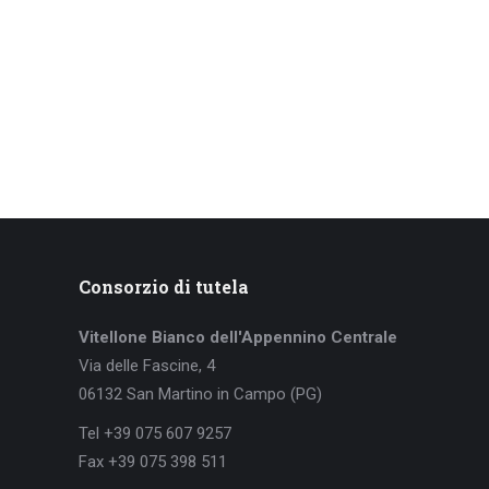
Consorzio di tutela
Vitellone Bianco dell'Appennino Centrale
Via delle Fascine, 4
06132 San Martino in Campo (PG)
Tel +39 075 607 9257
Fax +39 075 398 511