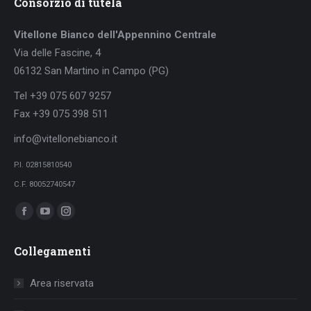
Consorzio di tutela
Vitellone Bianco dell'Appennino Centrale
Via delle Fascine, 4
06132 San Martino in Campo (PG)
Tel +39 075 607 9257
Fax +39 075 398 511
info@vitellonebianco.it
P.I. 02815810540
C.F. 80052740547
Ci puoi trovare su:
Facebook
YouTube
Instagram
page
page
page
Collegamenti
opens
opens
opens
in
in
in
Area riservata
new
new
new
window
window
window