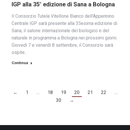
IGP alla 35° edizione di Sana a Bologna
Il Consorzio Tutela Vitellone Bianco dell’Appennino
Centrale IGP sarà presente alla 35esima edizione di
Sana, il salone internazionale del biologico e del
naturale in programma a Bologna nei prossimi giorni.
Giovedì 7 e venerdì 8 settembre, il Consorzio sarà
ospite…
Continua
←
1
…
18
19
20
21
22
…
30
→