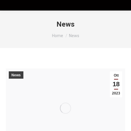
News
Tu sei qui:
Home
News
News
Ott
18
2023