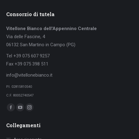
Consorzio di tutela
Vitellone Bianco dell'Appennino Centrale
Via delle Fascine, 4
06132 San Martino in Campo (PG)
Tel +39 075 607 9257
Fax +39 075 398 511
info@vitellonebianco.it
P.I. 02815810540
C.F. 80052740547
Ci puoi trovare su:
Facebook
YouTube
Instagram
page
page
page
Collegamenti
opens
opens
opens
in
in
in