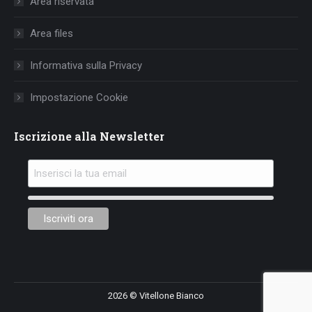
Area riservata
new
new
new
window
window
window
Area files
Informativa sulla Privacy
Impostazione Cookie
Iscrizione alla Newsletter
2026 © Vitellone Bianco