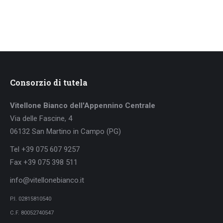
Consorzio di tutela
Vitellone Bianco dell'Appennino Centrale
Via delle Fascine, 4
06132 San Martino in Campo (PG)
Tel +39 075 607 9257
Fax +39 075 398 511
info@vitellonebianco.it
P.I. 02815810540
C.F. 80052740547