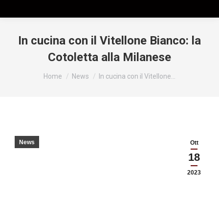
In cucina con il Vitellone Bianco: la
Cotoletta alla Milanese
Tu sei qui:
Home
News
In cucina con il Vitellone…
News
Ott
18
2023