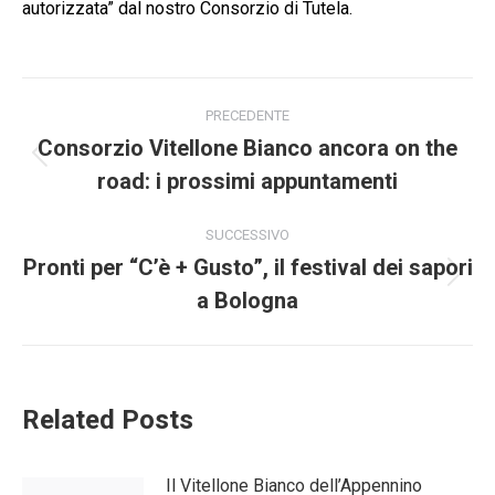
autorizzata” dal nostro Consorzio di Tutela.
Naviga
PRECEDENTE
tra
Consorzio Vitellone Bianco ancora on the
Post
road: i prossimi appuntamenti
i
precedente:
post
SUCCESSIVO
Pronti per “C’è + Gusto”, il festival dei sapori
Prossimo
a Bologna
post:
Related Posts
Il Vitellone Bianco dell’Appennino