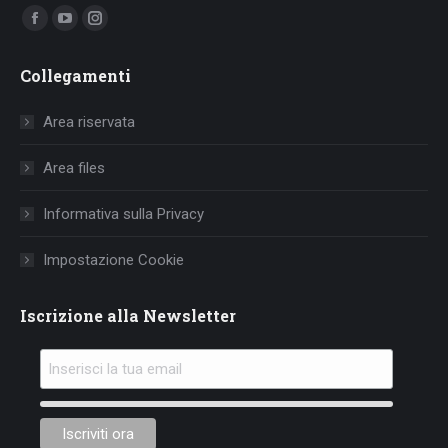
Ci puoi trovare su:
Facebook
YouTube
Instagram
page
page
page
Collegamenti
opens
opens
opens
in
in
in
Area riservata
new
new
new
window
window
window
Area files
Informativa sulla Privacy
Impostazione Cookie
Iscrizione alla Newsletter