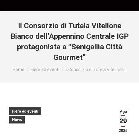
Il Consorzio di Tutela Vitellone
Bianco dell’Appennino Centrale IGP
protagonista a “Senigallia Città
Gourmet”
Tu sei qui:
Home
Fiere ed eventi
Il Consorzio di Tutela Vitellone…
Fiere ed eventi
Ago
29
News
2025