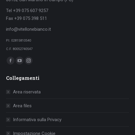
Tel +39 075 607 9257
Fax +39 075 398 511
info@vitellonebianco.it
P.I. 02815810540
C.F. 80052740547
Ci puoi trovare su:
Facebook
YouTube
Instagram
page
page
page
Collegamenti
opens
opens
opens
in
in
in
Area riservata
new
new
new
window
window
window
Area files
Informativa sulla Privacy
Impostazione Cookie