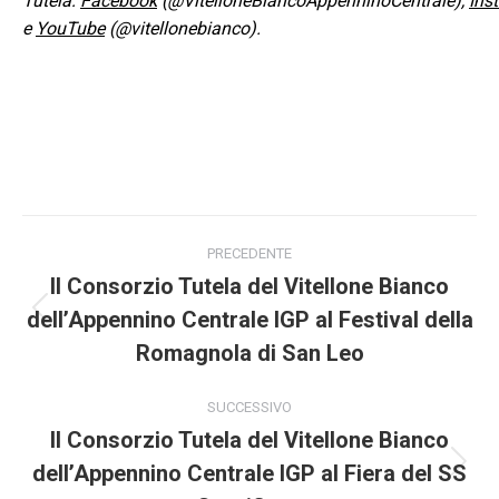
Tutela:
Facebook
(@VitelloneBiancoAppenninoCentrale),
Ins
e
YouTube
(@vitellonebianco).
Naviga
PRECEDENTE
tra
Il Consorzio Tutela del Vitellone Bianco
dell’Appennino Centrale IGP al Festival della
Post
i
precedente:
Romagnola di San Leo
post
SUCCESSIVO
Il Consorzio Tutela del Vitellone Bianco
dell’Appennino Centrale IGP al Fiera del SS
Prossimo