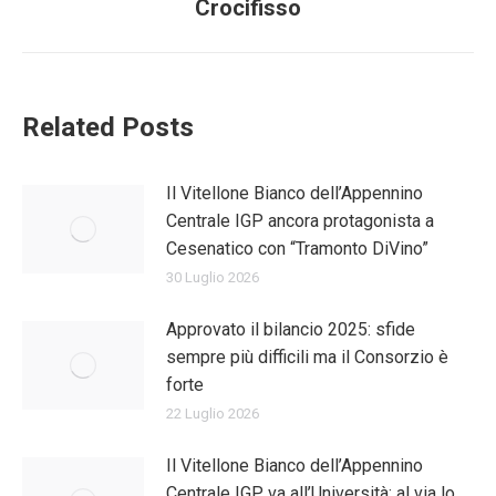
post:
Crocifisso
Related Posts
Il Vitellone Bianco dell’Appennino
Centrale IGP ancora protagonista a
Cesenatico con “Tramonto DiVino”
30 Luglio 2026
Approvato il bilancio 2025: sfide
sempre più difficili ma il Consorzio è
forte
22 Luglio 2026
Il Vitellone Bianco dell’Appennino
Centrale IGP va all’Università: al via lo