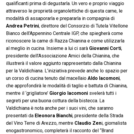
qualificanti prima di degustarla. Un vero e proprio viaggio
attraverso le proprietà organolettiche di questa carne, le
modalità di assaporarla e prepararla in compagnia di
Andrea Petrini
, direttore del Consorzio di Tutela Vitellone
Bianco dell’Appennino Centrale IGP, che spiegherà come
riconoscere la carne di Razza Chianina e come utilizzarla
al meglio in cucina. Insieme a lui ci sarà
Giovanni Corti
,
presidente dell’Associazione Amici della Chianina, che
illustrerà il valore aggiunto rappresentato dalla Chianina
per la Valdichiana. L’iniziativa prevede anche lo spazio per
un corso di cucina tenuto dal macellaio
Aldo Iacomoni
,
che approfondirà le modalità di taglio e battuta di Chianina,
mentre il ‘grigliatore’
Giorgio Iacomoni
svelerà tutti i
segreti per una buona cottura della bistecca. La
Valdichiana è nota anche per i suoi vini, che saranno
presentati da
Eleonora Bianchi
, presidente della Strada
del Vino Terre di Arezzo, mentre
Claudio Zen
i, giornalista
enogastronomico, completerà il racconto del “Brand