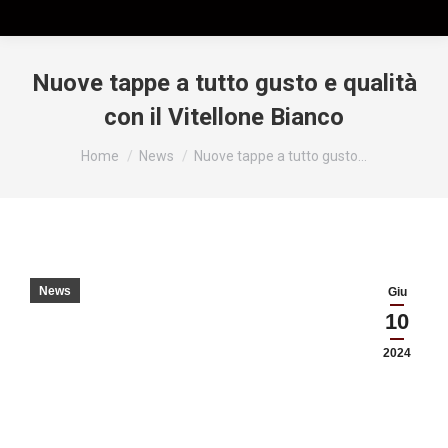
Nuove tappe a tutto gusto e qualità
con il Vitellone Bianco
Tu sei qui:
Home
News
Nuove tappe a tutto gusto…
News
Giu
10
2024