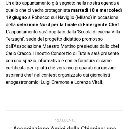
Un altro appuntamento già segnato nella nostra agenda è
quello che ci vedrà protagonista
m
artedì 18 e mercoledì
19 giugno
a Robecco sul Naviglio (Milano) in occasione
della
selezione Nord per la finale di Emergente Chef
.
L’appuntamento sarà ospitato dalla ‘Scuola di cucina Villa
Terzaghi’, sede del progetto didattico promosso
dall’Associazione Maestro Martino presieduta dallo chef
Carlo Cracco. Il nostro Consorzio di Tutela sarà presente
con uno spazio informativo e con la fornitura di carne
certificata per i piatti che verranno preparati dai giovani
aspiranti chef nel contest organizzato dai giornalisti
enogastronomici Luigi Cremona e Lorenza Vitali.
Naviga
PRECEDENTE
Associazione Amici della Chianina: una