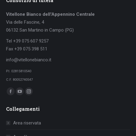
Consorzio di tutela
Vitellone Bianco dell'Appennino Centrale
Via delle Fascine, 4
06132 San Martino in Campo (PG)
Tel +39 075 607 9257
Fax +39 075 398 511
info@vitellonebianco.it
P.I. 02815810540
C.F. 80052740547
Ci puoi trovare su:
Facebook
YouTube
Instagram
page
page
page
Collegamenti
opens
opens
opens
in
in
in
Area riservata
new
new
new
window
window
window