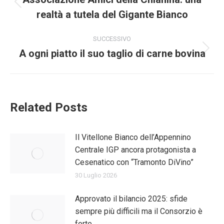
tra
Post
realtà a tutela del Gigante Bianco
i
precedente:
post
SUCCESSIVO
A ogni piatto il suo taglio di carne bovina
Prossimo
post:
Related Posts
Il Vitellone Bianco dell’Appennino
Centrale IGP ancora protagonista a
Cesenatico con “Tramonto DiVino”
30 Luglio 2026
Approvato il bilancio 2025: sfide
sempre più difficili ma il Consorzio è
forte