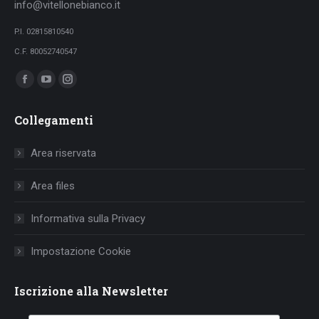
info@vitellonebianco.it
P.I. 02815810540
C.F. 80052740547
Ci puoi trovare su:
Facebook
YouTube
Instagram
page
page
page
Collegamenti
opens
opens
opens
in
in
in
Area riservata
new
new
new
window
window
window
Area files
Informativa sulla Privacy
Impostazione Cookie
Iscrizione alla Newsletter