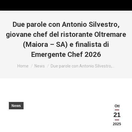
Due parole con Antonio Silvestro,
giovane chef del ristorante Oltremare
(Maiora – SA) e finalista di
Emergente Chef 2026
Tu sei qui:
Home
News
Due parole con Antonio Silvestro,…
News
Ott
21
2025