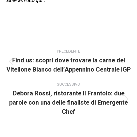
sarei arrivato qui”.
Naviga
PRECEDENTE
tra
Find us: scopri dove trovare la carne del
Post
Vitellone Bianco dell’Appennino Centrale IGP
i
precedente:
post
SUCCESSIVO
Debora Rossi, ristorante Il Frantoio: due
parole con una delle finaliste di Emergente
Prossimo
post:
Chef