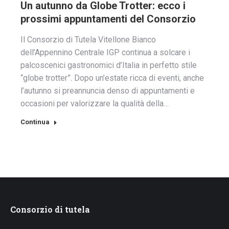
Un autunno da Globe Trotter: ecco i
prossimi appuntamenti del Consorzio
Il Consorzio di Tutela Vitellone Bianco
dell’Appennino Centrale IGP continua a solcare i
palcoscenici gastronomici d’Italia in perfetto stile
“globe trotter”. Dopo un’estate ricca di eventi, anche
l’autunno si preannuncia denso di appuntamenti e
occasioni per valorizzare la qualità della…
Continua
Consorzio di tutela