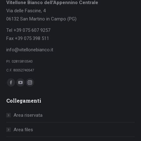
Vitellone Bianco dell'Appennino Centrale
Via delle Fascine, 4
06132 San Martino in Campo (PG)
Tel +39 075 607 9257
Fax +39 075 398 511
info@vitellonebianco.it
P.I. 02815810540
C.F. 80052740547
Ci puoi trovare su:
Facebook
YouTube
Instagram
page
page
page
Collegamenti
opens
opens
opens
in
in
in
Area riservata
new
new
new
window
window
window
Area files