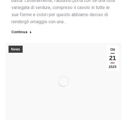
basta. Letteralmente, l’autunno porta con sé una lista
variegata di verdure, compreso il cavolo in tutte le
sue forme e colori per questo abbiamo deciso di
rendergli omaggio con una…
Continua
News
Ott
21
2025