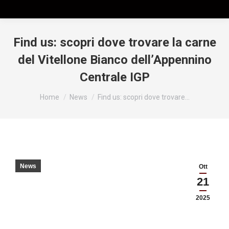
Find us: scopri dove trovare la carne
del Vitellone Bianco dell’Appennino
Centrale IGP
Tu sei qui:
Home
News
Find us: scopri dove trovare…
News
Ott
21
2025