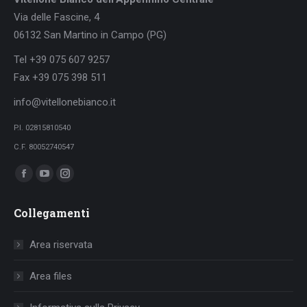
Via delle Fascine, 4
06132 San Martino in Campo (PG)
Tel +39 075 607 9257
Fax +39 075 398 511
info@vitellonebianco.it
P.I. 02815810540
C.F. 80052740547
Ci puoi trovare su:
Facebook
YouTube
Instagram
page
page
page
Collegamenti
opens
opens
opens
in
in
in
Area riservata
new
new
new
window
window
window
Area files