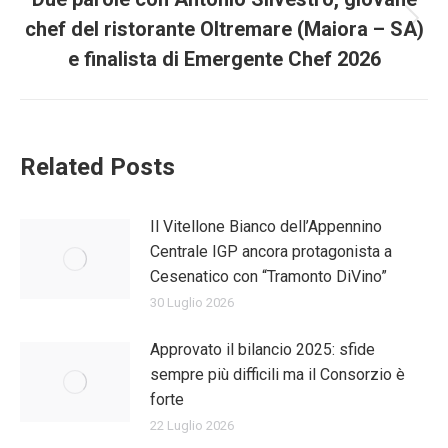
chef del ristorante Oltremare (Maiora – SA)
Prossimo
post:
e finalista di Emergente Chef 2026
Related Posts
Il Vitellone Bianco dell’Appennino
Centrale IGP ancora protagonista a
Cesenatico con “Tramonto DiVino”
30 Luglio 2026
Approvato il bilancio 2025: sfide
sempre più difficili ma il Consorzio è
forte
22 Luglio 2026