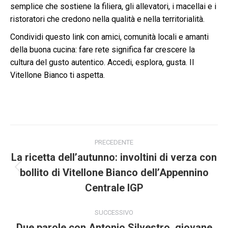
semplice che sostiene la filiera, gli allevatori, i macellai e i
ristoratori che credono nella qualità e nella territorialità.
Condividi questo link con amici, comunità locali e amanti
della buona cucina: fare rete significa far crescere la
cultura del gusto autentico. Accedi, esplora, gusta. Il
Vitellone Bianco ti aspetta.
Naviga
PRECEDENTE
tra
La ricetta dell’autunno: involtini di verza con
bollito di Vitellone Bianco dell’Appennino
Post
i
precedente:
Centrale IGP
post
SUCCESSIVO
Due parole con Antonio Silvestro, giovane