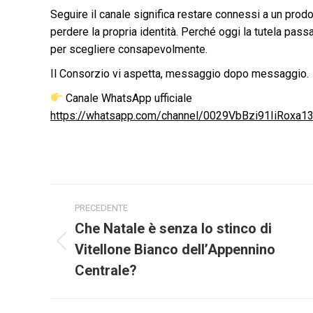
Seguire il canale significa restare connessi a un prod
perdere la propria identità. Perché oggi la tutela pas
per scegliere consapevolmente.
Il Consorzio vi aspetta, messaggio dopo messaggio.
Canale WhatsApp ufficiale
https://whatsapp.com/channel/0029VbBzi91IiRoxa13
Naviga
PRECEDENTE
tra
Che Natale è senza lo stinco di
Vitellone Bianco dell’Appennino
Post
i
precedente:
Centrale?
post