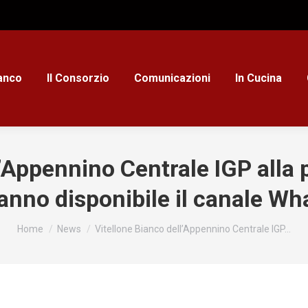
ianco
Il Consorzio
Comunicazioni
In Cucina
’Appennino Centrale IGP alla p
anno disponibile il canale W
Tu sei qui:
Home
News
Vitellone Bianco dell’Appennino Centrale IGP…