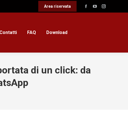
Area riservata
Facebook
YouTube
Instagram
page
page
page
opens
opens
opens
in
in
in
Contatti
FAQ
Download
new
new
new
window
window
window
ortata di un click: da
hatsApp