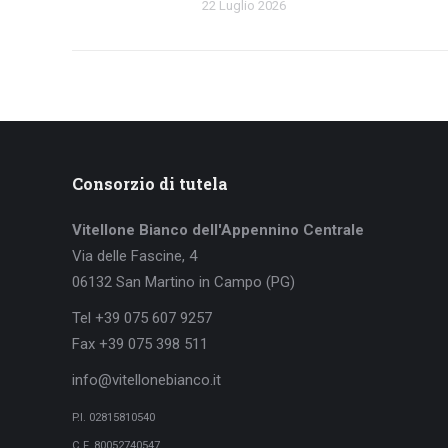
22 Luglio 2026
Consorzio di tutela
Vitellone Bianco dell'Appennino Centrale
Via delle Fascine, 4
06132 San Martino in Campo (PG)
Tel +39 075 607 9257
Fax +39 075 398 511
info@vitellonebianco.it
P.I. 02815810540
C.F. 80052740547