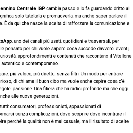
ppennino Centrale IGP
cambia passo e lo fa guardando dritto al
nifica solo tutelarla e promuoverla, ma anche saper parlare il
e. È da qui che nasce la scelta di rafforzare la comunicazione e
tsApp
, uno dei canali più usati, quotidiani e trasversali, per
tale pensato per chi vuole sapere cosa succede davvero: eventi,
 curiosità, approfondimenti e contenuti che raccontano il Vitellone
, autentico e contemporaneo.
e: più veloce, più diretto, senza filtri. Un modo per entrare
 curioso, di chi ama il buon cibo ma vuole anche capire cosa c’è
 regole, passione. Una filiera che ha radici profonde ma che oggi
anche alle nuove generazioni.
utti: consumatori, professionisti, appassionati di
ormarsi senza complicazioni, dove scoprire dove incontrare il
re perché la qualità non è mai casuale, ma il risultato di scelte