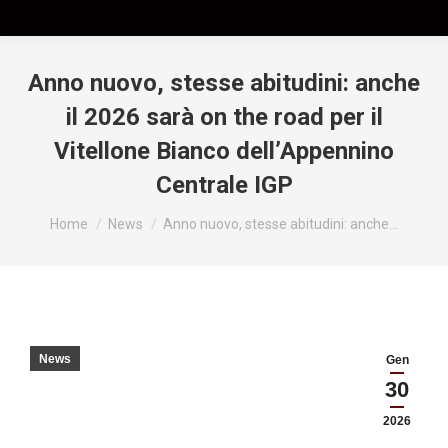
Anno nuovo, stesse abitudini: anche
il 2026 sarà on the road per il
Vitellone Bianco dell’Appennino
Centrale IGP
Tu sei qui:
Home
News
Anno nuovo, stesse abitudini: anche…
News
Gen
30
2026