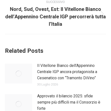
SUCCESSIVO
Nord, Sud, Ovest, Est: Il Vitellone Bianco
dell’Appennino Centrale IGP percorrerà tutta
Prossimo
post:
l’Italia
Related Posts
Il Vitellone Bianco dell’Appennino
Centrale IGP ancora protagonista a
Cesenatico con “Tramonto DiVino”
30 Luglio 2026
Approvato il bilancio 2025: sfide
sempre più difficili ma il Consorzio è
forte