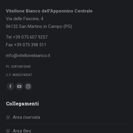
Vitellone Bianco dell'Appennino Centrale
Via delle Fascine, 4
06132 San Martino in Campo (PG)
Tel +39 075 607 9257
Fax +39 075 398 511
info@vitellonebianco.it
P.I. 02815810540
C.F. 80052740547
Ci puoi trovare su:
Facebook
YouTube
Instagram
page
page
page
Collegamenti
opens
opens
opens
in
in
in
Area riservata
new
new
new
window
window
window
Area files