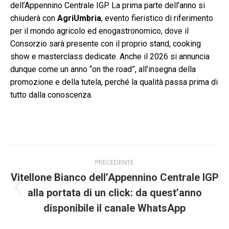
dell’Appennino Centrale IGP. La prima parte dell’anno si
chiuderà con
AgriUmbria
, evento fieristico di riferimento
per il mondo agricolo ed enogastronomico, dove il
Consorzio sarà presente con il proprio stand, cooking
show e masterclass dedicate. Anche il 2026 si annuncia
dunque come un anno “on the road”, all’insegna della
promozione e della tutela, perché la qualità passa prima di
tutto dalla conoscenza.
Naviga
PRECEDENTE
tra
Vitellone Bianco dell’Appennino Centrale IGP
alla portata di un click: da quest’anno
Post
i
precedente:
disponibile il canale WhatsApp
post