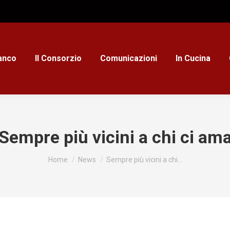
ianco
Il Consorzio
Comunicazioni
In Cucina
Sempre più vicini a chi ci am
Tu sei qui:
Home
News
Sempre più vicini a chi…