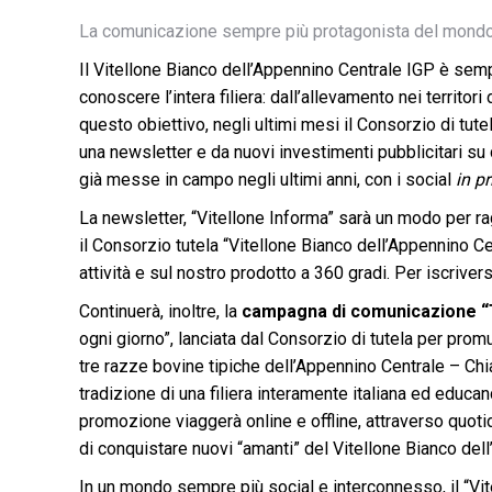
La comunicazione sempre più protagonista del mondo de
Il Vitellone Bianco dell’Appennino Centrale IGP è sempr
conoscere l’intera filiera: dall’allevamento nei territori 
questo obiettivo, negli ultimi mesi il Consorzio di tut
una newsletter e da nuovi investimenti pubblicitari su c
già messe in campo negli ultimi anni, con i social
in
pr
La newsletter, “Vitellone Informa” sarà un modo per ra
il Consorzio tutela “Vitellone Bianco dell’Appennino C
attività e sul nostro prodotto a 360 gradi. Per iscriversi
Continuerà, inoltre, la
campagna di comunicazione “T
ogni giorno”, lanciata dal Consorzio di tutela per promu
tre razze bovine tipiche dell’Appennino Centrale – Chia
tradizione di una filiera interamente italiana ed educa
promozione viaggerà online e offline, attraverso quotidia
di conquistare nuovi “amanti” del Vitellone Bianco dell’
In un mondo sempre più social e interconnesso, il “Vi