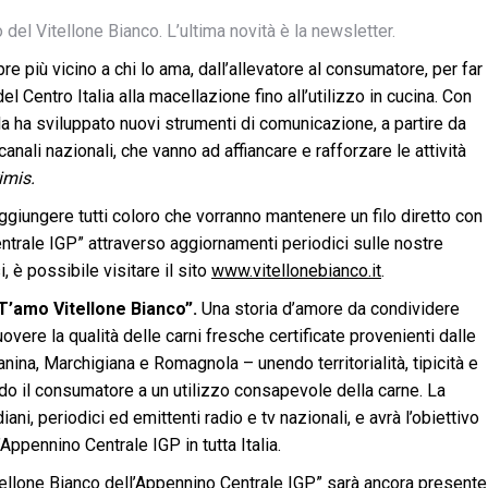
l Vitellone Bianco. L’ultima novità è la newsletter.
e più vicino a chi lo ama, dall’allevatore al consumatore, per far
del Centro Italia alla macellazione fino all’utilizzo in cucina. Con
ela ha sviluppato nuovi strumenti di comunicazione, a partire da
anali nazionali, che vanno ad affiancare e rafforzare le attività
imis.
ggiungere tutti coloro che vorranno mantenere un filo diretto con
entrale IGP” attraverso aggiornamenti periodici sulle nostre
, è possibile visitare il sito
www.vitellonebianco.it
.
’amo Vitellone Bianco”.
Una storia d’amore da condividere
overe la qualità delle carni fresche certificate provenienti dalle
nina, Marchigiana e Romagnola – unendo territorialità, tipicità e
ndo il consumatore a un utilizzo consapevole della carne. La
ni, periodici ed emittenti radio e tv nazionali, e avrà l’obiettivo
Appennino Centrale IGP in tutta Italia.
tellone Bianco dell’Appennino Centrale IGP” sarà ancora presente