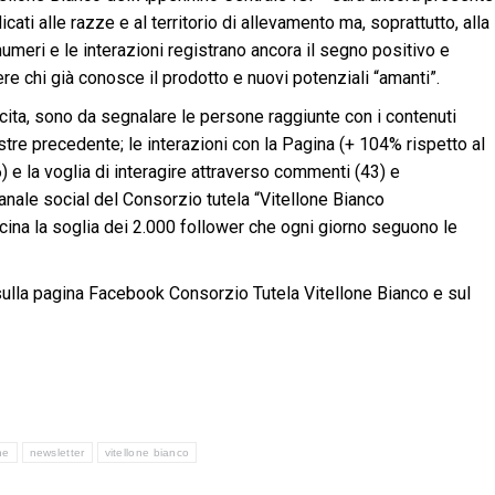
icati alle razze e al territorio di allevamento ma, soprattutto, alla
numeri e le interazioni registrano ancora il segno positivo e
e chi già conosce il prodotto e nuovi potenziali “amanti”.
cita, sono da segnalare le persone raggiunte con i contenuti
tre precedente; le interazioni con la Pagina (+ 104% rispetto al
) e la voglia di interagire attraverso commenti (43) e
canale social del Consorzio tutela “Vitellone Bianco
icina la soglia dei 2.000 follower che ogni giorno seguono le
sulla pagina Facebook Consorzio Tutela Vitellone Bianco e sul
ne
newsletter
vitellone bianco