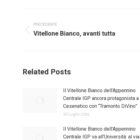
Naviga
PRECEDENTE
tra
Vitellone Bianco, avanti tutta
Post
i
precedente:
post
Related Posts
Il Vitellone Bianco dell’Appennino
Centrale IGP ancora protagonista a
Cesenatico con “Tramonto DiVino”
30 Luglio 2026
Il Vitellone Bianco dell’Appennino
Centrale IGP va all’Università: al via