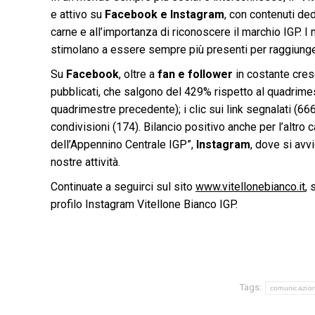
e attivo su
Facebook e Instagram
, con contenuti ded
carne e all’importanza di riconoscere il marchio IGP. I 
stimolano a essere sempre più presenti per raggiunger
Su
Facebook
, oltre a
fan e follower
in costante cres
pubblicati, che salgono del 429% rispetto al quadrimes
quadrimestre precedente); i clic sui link segnalati (666
condivisioni (174). Bilancio positivo anche per l’altro 
dell’Appennino Centrale IGP”,
Instagram
, dove si avv
nostre attività.
Continuate a seguirci sul sito
www.vitellonebianco.it
, 
profilo Instagram Vitellone Bianco IGP.
Tags:
comunicazio