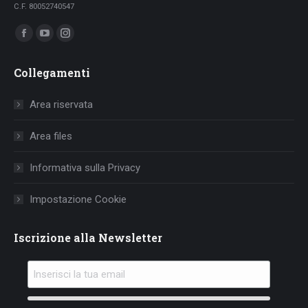
C.F. 80052740547
Ci puoi trovare su:
Facebook
YouTube
Instagram
page
page
page
Collegamenti
opens
opens
opens
in
in
in
Area riservata
new
new
new
window
window
window
Area files
Informativa sulla Privacy
Impostazione Cookie
Iscrizione alla Newsletter