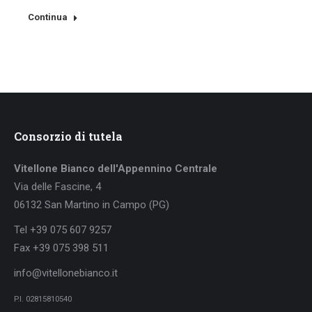
Continua
Consorzio di tutela
Vitellone Bianco dell'Appennino Centrale
Via delle Fascine, 4
06132 San Martino in Campo (PG)
Tel +39 075 607 9257
Fax +39 075 398 511
info@vitellonebianco.it
P.I. 02815810540