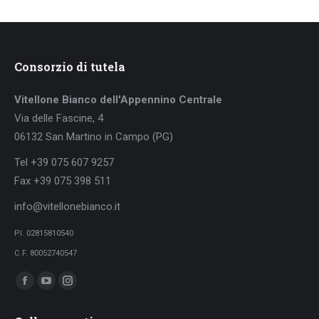
Consorzio di tutela
Vitellone Bianco dell'Appennino Centrale
Via delle Fascine, 4
06132 San Martino in Campo (PG)
Tel +39 075 607 9257
Fax +39 075 398 511
info@vitellonebianco.it
P.I. 02815810540
C.F. 80052740547
Ci puoi trovare su:
Facebook
YouTube
Instagram
page
page
page