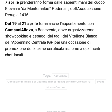
7 aprile
prenderanno forma dalle sapienti mani del cuoco
Giovanni “da Montemalbe” Pedercini, dell’Associazione
Perugia 1416.
Dal 19 al 21 aprile
torna anche l’appuntamento con
CampaniAlleva
, a Benevento, dove organizzeremo
showcooking e assaggi dei tagli del Vitellone Bianco
dell’Appennino Centrale IGP per una occasione di
promozione della carne certificata insieme a qualificati
chef locali.
Tags:
AgriUmbria
Consorzio di Tutela del Vitellone Bianco dell'Appennino Centrale IGP
eventi
Mostra Cortona
Naviga