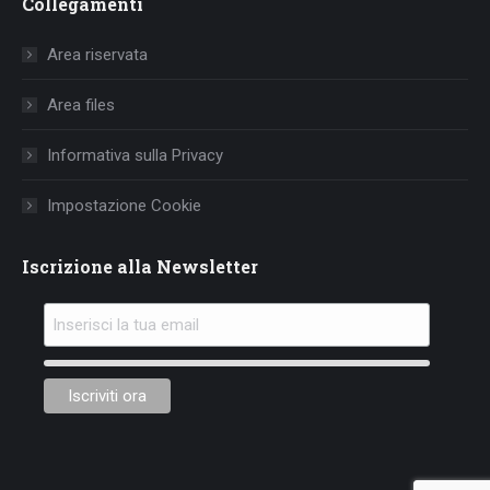
Collegamenti
opens
opens
opens
in
in
in
Area riservata
new
new
new
window
window
window
Area files
Informativa sulla Privacy
Impostazione Cookie
Iscrizione alla Newsletter