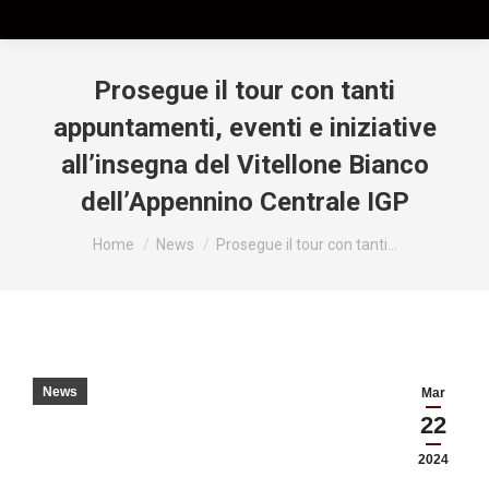
Prosegue il tour con tanti
appuntamenti, eventi e iniziative
all’insegna del Vitellone Bianco
dell’Appennino Centrale IGP
Tu sei qui:
Home
News
Prosegue il tour con tanti…
News
Mar
22
2024