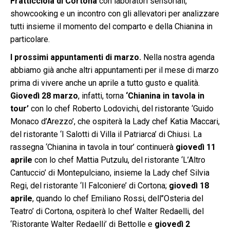
Fratticciola di Cortona
con laboratori sensoriali,
showcooking e un incontro con gli allevatori per analizzare
tutti insieme il momento del comparto e della Chianina in
particolare.
I prossimi appuntamenti di marzo.
Nella nostra agenda
abbiamo già anche altri appuntamenti per il mese di marzo
prima di vivere anche un aprile a tutto gusto e qualità.
G
iovedì 28 marzo
, infatti, torna
‘Chianina in tavola in
tour’
con lo chef Roberto Lodovichi, del ristorante ‘Guido
Monaco d’Arezzo’, che ospiterà la Lady chef Katia Maccari,
del ristorante ‘I Salotti di Villa il Patriarca’ di Chiusi. La
rassegna ‘Chianina in tavola in tour’ continuerà
giovedì 11
aprile
con lo chef Mattia Putzulu, del ristorante ‘L’Altro
Cantuccio’ di Montepulciano, insieme la Lady chef Silvia
Regi, del ristorante ‘Il Falconiere’ di Cortona;
giovedì 18
aprile
, quando lo chef Emiliano Rossi, dell’’Osteria del
Teatro’ di Cortona, ospiterà lo chef Walter Redaelli, del
‘Ristorante Walter Redaelli’ di Bettolle e
giovedì 2