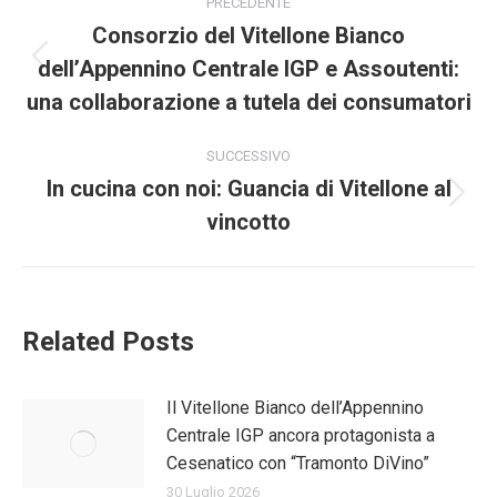
PRECEDENTE
tra
Consorzio del Vitellone Bianco
dell’Appennino Centrale IGP e Assoutenti:
Post
i
precedente:
una collaborazione a tutela dei consumatori
post
SUCCESSIVO
In cucina con noi: Guancia di Vitellone al
Prossimo
vincotto
post:
Related Posts
Il Vitellone Bianco dell’Appennino
Centrale IGP ancora protagonista a
Cesenatico con “Tramonto DiVino”
30 Luglio 2026