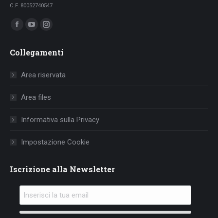
C.F. 80052740547
Ci puoi trovare su:
Facebook
YouTube
Instagram
page
page
page
Collegamenti
opens
opens
opens
in
in
in
Area riservata
new
new
new
window
window
window
Area files
Informativa sulla Privacy
Impostazione Cookie
Iscrizione alla Newsletter