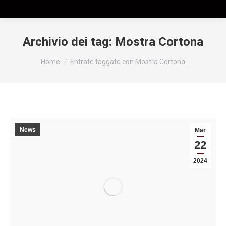
Archivio dei tag:
Mostra Cortona
Tu sei qui:
Home
Entrate taggate con Mostra Cortona
News
Mar
22
2024