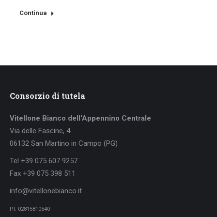
Continua
Consorzio di tutela
Vitellone Bianco dell'Appennino Centrale
Via delle Fascine, 4
06132 San Martino in Campo (PG)
Tel +39 075 607 9257
Fax +39 075 398 511
info@vitellonebianco.it
P.I. 02815810540