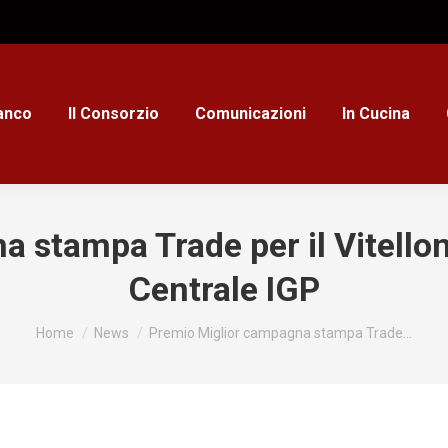
ianco
Il Consorzio
Comunicazioni
In Cucina
 stampa Trade per il Vitello
Centrale IGP
Tu sei qui:
Home
News
Premio Miglior campagna stampa Trade…