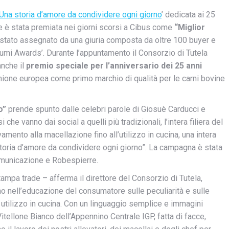
 Una storia d’amore da condividere ogni giorno
’ dedicata ai 25
e è stata premiata nei giorni scorsi a Cibus come
“Miglior
è stato assegnato da una giuria composta da oltre 100 buyer e
alumi Awards’. Durante l’appuntamento il Consorzio di Tutela
anche il
premio speciale per l’anniversario dei 25 anni
nione europea come primo marchio di qualità per le carni bovine
o”
prende spunto dalle celebri parole di Giosuè Carducci e
he vanno dai social a quelli più tradizionali, l’intera filiera del
amento alla macellazione fino all’utilizzo in cucina, una intera
 storia d’amore da condividere ogni giorno”. La campagna è stata
omunicazione e Robespierre.
mpa trade – afferma il direttore del Consorzio di Tutela,
o nell’educazione del consumatore sulle peculiarità e sulle
to utilizzo in cucina. Con un linguaggio semplice e immagini
Vitellone Bianco dell’Appennino Centrale IGP, fatta di facce,