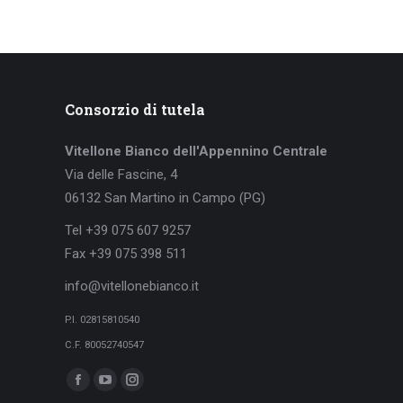
Consorzio di tutela
Vitellone Bianco dell'Appennino Centrale
Via delle Fascine, 4
06132 San Martino in Campo (PG)
Tel +39 075 607 9257
Fax +39 075 398 511
info@vitellonebianco.it
P.I. 02815810540
C.F. 80052740547
Ci puoi trovare su:
Facebook
YouTube
Instagram