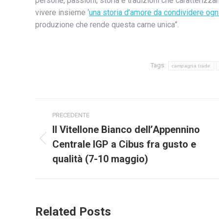
persone, passioni, storia e tradizioni che caratterizzano
vivere insieme ‘
una storia d’amore da condividere ogn
produzione che rende questa carne unica”.
Tags:
campagna trade
Naviga
PRECEDENTE
tra
Il Vitellone Bianco dell’Appennino
Centrale IGP a Cibus fra gusto e
Post
i
precedente:
qualità (7-10 maggio)
post
Related Posts