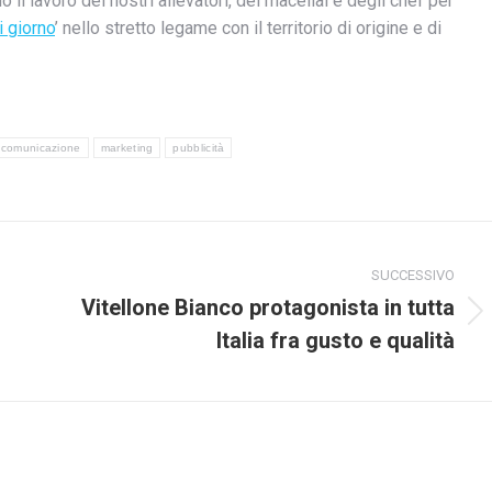
 il lavoro dei nostri allevatori, dei macellai e degli chef per
i giorno
’ nello stretto legame con il territorio di origine e di
comunicazione
marketing
pubblicità
SUCCESSIVO
Vitellone Bianco protagonista in tutta
Prossimo
Italia fra gusto e qualità
post: