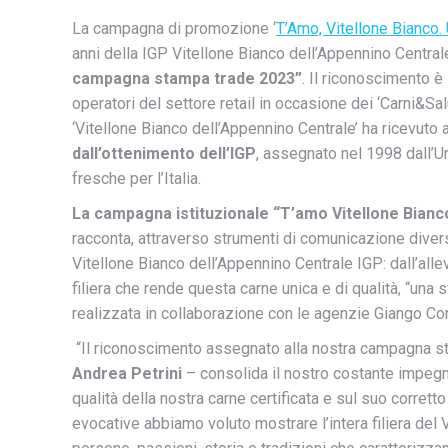
La campagna di promozione ‘
T’Amo, Vitellone Bianco.
anni della IGP Vitellone Bianco dell’Appennino Central
campagna stampa trade 2023”
. Il riconoscimento 
operatori del settore retail in occasione dei ‘Carni&S
‘Vitellone Bianco dell’Appennino Centrale’ ha ricevuto 
dall’ottenimento dell’IGP
, assegnato nel 1998 dall’U
fresche per l’Italia.
La campagna istituzionale
“T’amo Vitellone Bianc
racconta, attraverso strumenti di comunicazione diversi c
Vitellone Bianco dell’Appennino Centrale IGP: dall’allev
filiera che rende questa carne unica e di qualità, “una
realizzata in collaborazione con le agenzie Giango C
“Il riconoscimento assegnato alla nostra campagna sta
Andrea Petrini
– consolida il nostro costante impegn
qualità della nostra carne certificata e sul suo corret
evocative abbiamo voluto mostrare l’intera filiera del 