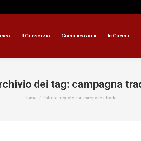
ianco
Il Consorzio
Comunicazioni
In Cucina
rchivio dei tag:
campagna tra
Tu sei qui:
Home
Entrate taggate con campagna trade