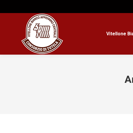
Vitellone B
A