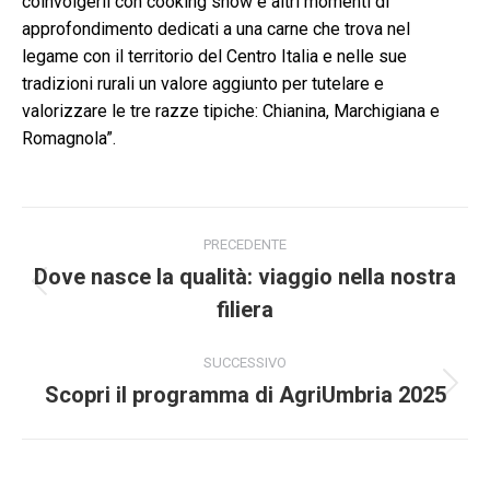
coinvolgerli con cooking show e altri momenti di
approfondimento dedicati a una carne che trova nel
legame con il territorio del Centro Italia e nelle sue
tradizioni rurali un valore aggiunto per tutelare e
valorizzare le tre razze tipiche: Chianina, Marchigiana e
Romagnola”.
Naviga
PRECEDENTE
tra
Dove nasce la qualità: viaggio nella nostra
Post
filiera
i
precedente:
post
SUCCESSIVO
Scopri il programma di AgriUmbria 2025
Prossimo
post: