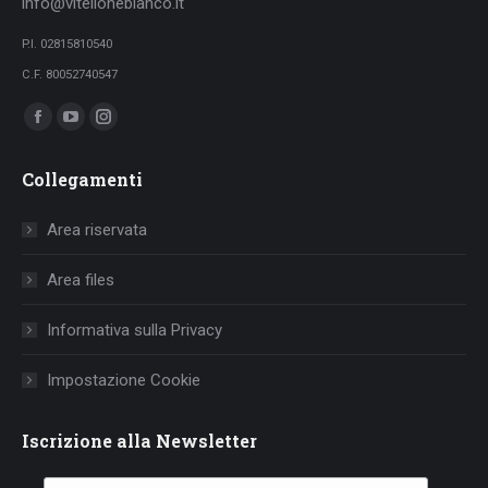
info@vitellonebianco.it
P.I. 02815810540
C.F. 80052740547
Ci puoi trovare su:
Facebook
YouTube
Instagram
page
page
page
Collegamenti
opens
opens
opens
in
in
in
Area riservata
new
new
new
window
window
window
Area files
Informativa sulla Privacy
Impostazione Cookie
Iscrizione alla Newsletter