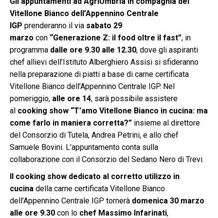
Gli appuntamenti ad AgriUmbria in compagnia del
Vitellone Bianco dell’Appennino Centrale
IGP
prenderanno il via
sabato 29
marzo
con
“Generazione Z: il food oltre il fast”
, in
programma
dalle ore 9.30 alle 12.30
, dove gli aspiranti
chef allievi dell’Istituto Alberghiero Assisi si sfideranno
nella preparazione di piatti a base di carne certificata
Vitellone Bianco dell’Appennino Centrale IGP. Nel
pomeriggio,
alle ore 14
, sarà possibile assistere
al
cooking show “T’amo Vitellone Bianco in cucina: ma
come farlo in maniera corretta?”
insieme al direttore
del Consorzio di Tutela, Andrea Petrini, e allo chef
Samuele Bovini. L’appuntamento conta sulla
collaborazione con il Consorzio del Sedano Nero di Trevi.
Il cooking show dedicato al corretto utilizzo in
cucina
della carne certificata Vitellone Bianco
dell’Appennino Centrale IGP tornerà
domenica 30 marzo
alle ore 9.30
con lo
chef Massimo Infarinati
,