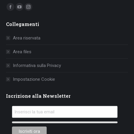
Ci puoi trovare su:
Facebook
YouTube
Instagram
page
page
page
Collegamenti
opens
opens
opens
in
in
in
Area riservata
new
new
new
window
window
window
Area files
Informativa sulla Privacy
Impostazione Cookie
Iscrizione alla Newsletter