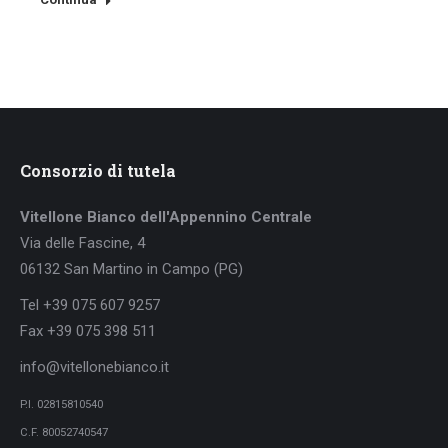
Consorzio di tutela
Vitellone Bianco dell'Appennino Centrale
Via delle Fascine, 4
06132 San Martino in Campo (PG)
Tel +39 075 607 9257
Fax +39 075 398 511
info@vitellonebianco.it
P.I. 02815810540
C.F. 80052740547