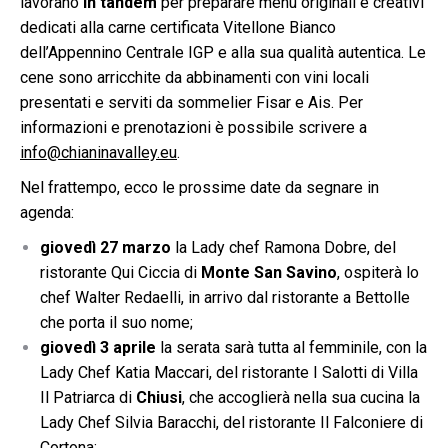
lavorano
in tandem
per preparare menu originali e creativi
dedicati alla carne certificata Vitellone Bianco
dell’Appennino Centrale IGP e alla sua qualità autentica. Le
cene sono arricchite da abbinamenti con vini locali
presentati e serviti da sommelier Fisar e Ais. Per
informazioni e prenotazioni è possibile scrivere a
info@chianinavalley.eu
.
Nel frattempo, ecco le prossime date da segnare in
agenda:
giovedì 27 marzo
la Lady chef Ramona Dobre, del
ristorante Qui Ciccia di
Monte San Savino
, ospiterà lo
chef Walter Redaelli, in arrivo dal ristorante a Bettolle
che porta il suo nome;
giovedì 3 aprile
la serata sarà tutta al femminile, con la
Lady Chef Katia Maccari, del ristorante I Salotti di Villa
Il Patriarca di
Chiusi
, che accoglierà nella sua cucina la
Lady Chef Silvia Baracchi, del ristorante Il Falconiere di
Cortona;