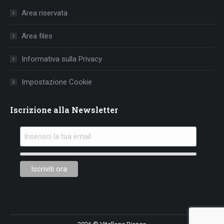
in
in
in
Area riservata
new
new
new
window
window
window
Area files
Informativa sulla Privacy
Impostazione Cookie
Iscrizione alla Newsletter