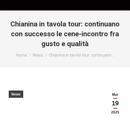
Chianina in tavola tour: continuano
con successo le cene-incontro fra
gusto e qualità
Tu sei qui:
Home
News
Chianina in tavola tour: continuano…
News
Mar
19
2025