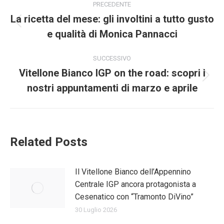
PRECEDENTE
tra
La ricetta del mese: gli involtini a tutto gusto
Post
e qualità di Monica Pannacci
i
precedente:
post
SUCCESSIVO
Vitellone Bianco IGP on the road: scopri i
Prossimo
nostri appuntamenti di marzo e aprile
post:
Related Posts
Il Vitellone Bianco dell’Appennino
Centrale IGP ancora protagonista a
Cesenatico con “Tramonto DiVino”
30 Luglio 2026