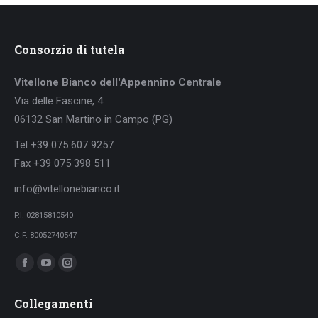
Consorzio di tutela
Vitellone Bianco dell'Appennino Centrale
Via delle Fascine, 4
06132 San Martino in Campo (PG)
Tel +39 075 607 9257
Fax +39 075 398 511
info@vitellonebianco.it
P.I. 02815810540
C.F. 80052740547
Ci puoi trovare su:
Facebook
YouTube
Instagram
page
page
page
Collegamenti
opens
opens
opens