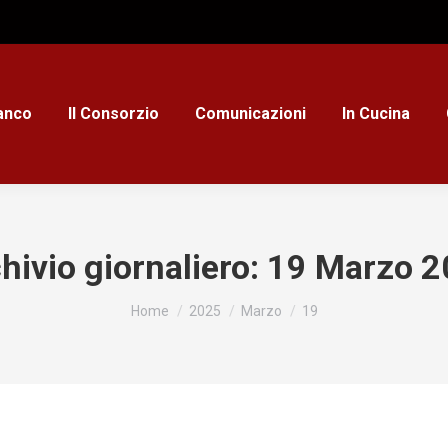
ianco
Il Consorzio
Comunicazioni
In Cucina
hivio giornaliero:
19 Marzo 2
Tu sei qui:
Home
2025
Marzo
19