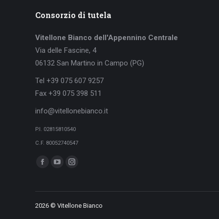
Consorzio di tutela
Vitellone Bianco dell'Appennino Centrale
Via delle Fascine, 4
06132 San Martino in Campo (PG)
Tel +39 075 607 9257
Fax +39 075 398 511
info@vitellonebianco.it
P.I. 02815810540
C.F. 80052740547
Ci puoi trovare su:
Facebook
YouTube
Instagram
page
page
page
opens
opens
opens
in
in
in
2026 © Vitellone Bianco
new
new
new