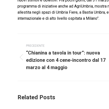
nuovi stimoli e obiettivi. Fra pochi giorni, dal 31 marz
programma di iniziative anche ad AgriUmbria, mostra na
allestita negli spazi di Umbria Fiere, a Bastia Umbra,
internazionale e di alto livello ospitata a Milano”.
Naviga
PRECEDENTE
tra
“Chianina a tavola in tour”: nuova
i
edizione con 4 cene-incontro dal 17
Post
precedente:
marzo al 4 maggio
post
Related Posts