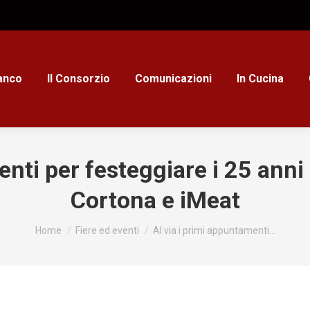
ianco
Il Consorzio
Comunicazioni
In Cucina
enti per festeggiare i 25 anni 
Cortona e iMeat
Tu sei qui:
Home
Fiere ed eventi
Al via i primi appuntamenti…