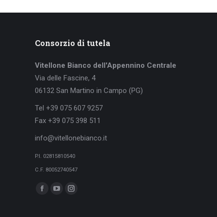
Consorzio di tutela
Vitellone Bianco dell'Appennino Centrale
Via delle Fascine, 4
06132 San Martino in Campo (PG)
Tel +39 075 607 9257
Fax +39 075 398 511
info@vitellonebianco.it
P.I. 02815810540
C.F. 80052740547
Ci puoi trovare su:
Facebook
YouTube
Instagram
page
page
page