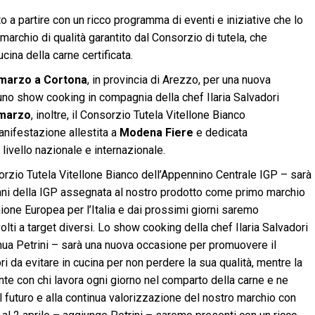
o a partire con un ricco programma di eventi e iniziative che lo
marchio di qualità garantito dal Consorzio di tutela, che
ucina della carne certificata.
marzo a Cortona
, in provincia di Arezzo, per una nuova
no show cooking in compagnia della chef Ilaria Salvadori
 marzo
, inoltre, il Consorzio Tutela Vitellone Bianco
anifestazione allestita a
Modena Fiere
e dedicata
livello nazionale e internazionale.
sorzio Tutela Vitellone Bianco dell’Appennino Centrale IGP – sarà
anni della IGP assegnata al nostro prodotto come primo marchio
nione Europea per l’Italia e dai prossimi giorni saremo
volti a target diversi. Lo show cooking della chef Ilaria Salvadori
tinua Petrini – sarà una nuova occasione per promuovere il
rori da evitare in cucina per non perdere la sua qualità, mentre la
e con chi lavora ogni giorno nel comparto della carne e ne
l futuro e alla continua valorizzazione del nostro marchio con