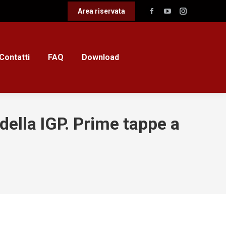
Area riservata
Facebook
YouTube
Instagram
page
page
page
opens
opens
opens
in
in
in
Contatti
FAQ
Download
new
new
new
window
window
window
della IGP. Prime tappe a