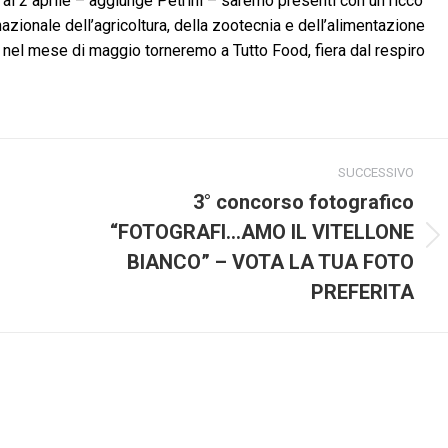
o al 2 aprile – aggiunge Petrini – saremo presenti con un ricco
zionale dell’agricoltura, della zootecnia e dell’alimentazione
 e nel mese di maggio torneremo a Tutto Food, fiera dal respiro
SUCCESSIVO
3° concorso fotografico
“FOTOGRAFI…AMO IL VITELLONE
Prossimo
BIANCO” – VOTA LA TUA FOTO
post:
PREFERITA