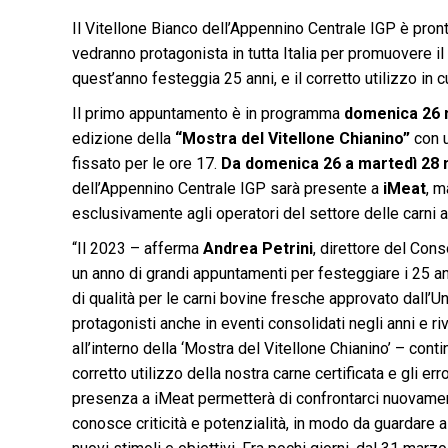
Il Vitellone Bianco dell’Appennino Centrale IGP è pront
vedranno protagonista in tutta Italia per promuovere il 
quest’anno festeggia 25 anni, e il corretto utilizzo in c
Il primo appuntamento è in programma
domenica 26 
edizione della
“Mostra del Vitellone Chianino”
con u
fissato per le ore 17.
Da domenica 26 a martedì 28
dell’Appennino Centrale IGP sarà presente a
iMeat
, m
esclusivamente agli operatori del settore delle carni a 
“Il 2023 – afferma
Andrea Petrini
, direttore del Con
un anno di grandi appuntamenti per festeggiare i 25 
di qualità per le carni bovine fresche approvato dall’U
protagonisti anche in eventi consolidati negli anni e ri
all’interno della ‘Mostra del Vitellone Chianino’ – con
corretto utilizzo della nostra carne certificata e gli er
presenza a iMeat permetterà di confrontarci nuovament
conosce criticità e potenzialità, in modo da guardare a