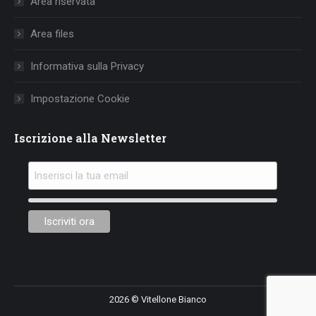
Area riservata
new
new
new
window
window
window
Area files
Informativa sulla Privacy
Impostazione Cookie
Iscrizione alla Newsletter
2026 © Vitellone Bianco