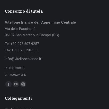
Consorzio di tutela
Vitellone Bianco dell'Appennino Centrale
Via delle Fascine, 4
06132 San Martino in Campo (PG)
Tel +39 075 607 9257
Fax +39 075 398 511
info@vitellonebianco.it
P.I. 02815810540
C.F. 80052740547
Ci puoi trovare su:
Facebook
YouTube
Instagram
page
page
page
Collegamenti
opens
opens
opens
in
in
in