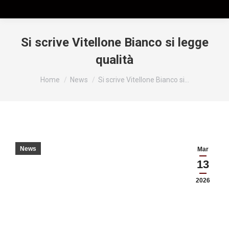
Si scrive Vitellone Bianco si legge
qualità
Tu sei qui:
Home
News
Si scrive Vitellone Bianco si…
News
Mar
13
2026