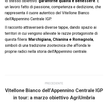
lo stesso obiettivo:
garantirne qualità e benessere
. È
un lavoro fatto di passione, competenza e dedizione, che
rappresenta il cuore autentico del Vitellone Bianco
dell’Appennino Centrale IGP.
Il racconto attraverserà diverse tappe, dando spazio ai
territori in cui vengono allevate le razze protagoniste di
questa filiera:
Marchigiana, Chianina e Romagnola
,
simboli di una tradizione zootecnica che affonda le
proprie radici nella storia dell’Appennino centrale.
Naviga
PRECEDENTE
tra
Vitellone Bianco dell’Appennino Centrale IGP
Post
in tour: a marzo obiettivo AgriUmbria
i
precedente: