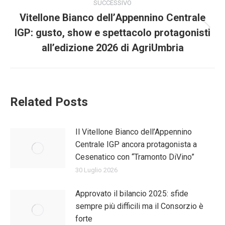
post
SUCCESSIVO
Vitellone Bianco dell’Appennino Centrale
IGP: gusto, show e spettacolo protagonisti
Prossimo
post:
all’edizione 2026 di AgriUmbria
Related Posts
Il Vitellone Bianco dell’Appennino
Centrale IGP ancora protagonista a
Cesenatico con “Tramonto DiVino”
30 Luglio 2026
Approvato il bilancio 2025: sfide
sempre più difficili ma il Consorzio è
forte