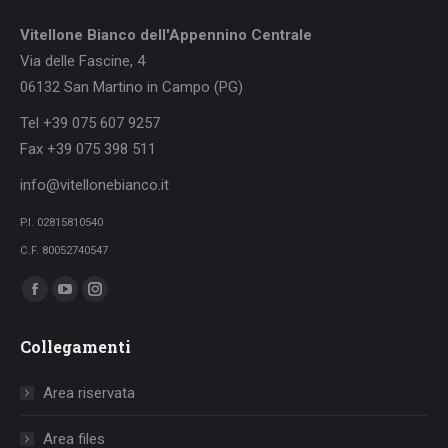
Vitellone Bianco dell'Appennino Centrale
Via delle Fascine, 4
06132 San Martino in Campo (PG)
Tel +39 075 607 9257
Fax +39 075 398 511
info@vitellonebianco.it
P.I. 02815810540
C.F. 80052740547
Ci puoi trovare su:
Facebook
YouTube
Instagram
page
page
page
Collegamenti
opens
opens
opens
in
in
in
Area riservata
new
new
new
window
window
window
Area files