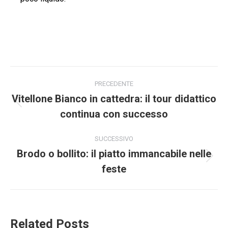
Naviga
PRECEDENTE
tra
Vitellone Bianco in cattedra: il tour didattico
Post
continua con successo
i
precedente:
post
SUCCESSIVO
Brodo o bollito: il piatto immancabile nelle
Prossimo
feste
post:
Related Posts