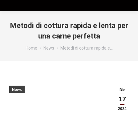
Metodi di cottura rapida e lenta per
una carne perfetta
Tu sei qui:
Home
News
Metodi di cottura rapida e…
News
Dic
17
2024