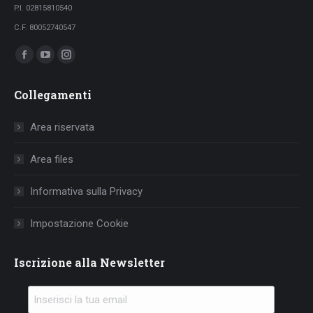
P.I. 02815810540
C.F. 80052740547
Ci puoi trovare su:
Facebook
YouTube
Instagram
page
page
page
Collegamenti
opens
opens
opens
in
in
in
Area riservata
new
new
new
window
window
window
Area files
Informativa sulla Privacy
Impostazione Cookie
Iscrizione alla Newsletter