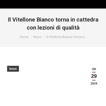
Il Vitellone Bianco torna in cattedra
con lezioni di qualità
Tu sei qui:
Home
News
Il Vitellone Bianco torna in…
News
Ott
29
2024