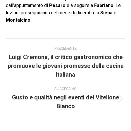
dall’appuntamento di
Pesaro
e a seguire a
Fabriano
. Le
lezioni proseguiranno nel mese di dicembre a
Siena
e
Montalcino
.
Naviga
PRECEDENTE
tra
Luigi Cremona, il critico gastronomico che
promuove le giovani promesse della cucina
Post
i
precedente:
italiana
post
SUCCESSIVO
Gusto e qualità negli eventi del Vitellone
Prossimo
Bianco
post: