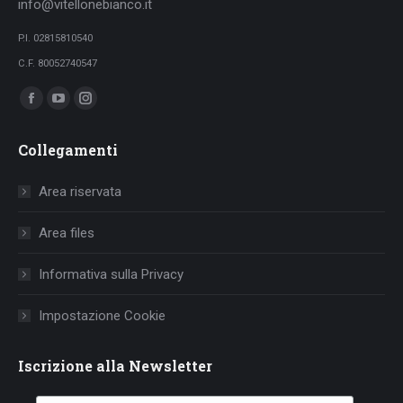
info@vitellonebianco.it
P.I. 02815810540
C.F. 80052740547
Ci puoi trovare su:
Facebook
YouTube
Instagram
page
page
page
Collegamenti
opens
opens
opens
in
in
in
Area riservata
new
new
new
window
window
window
Area files
Informativa sulla Privacy
Impostazione Cookie
Iscrizione alla Newsletter