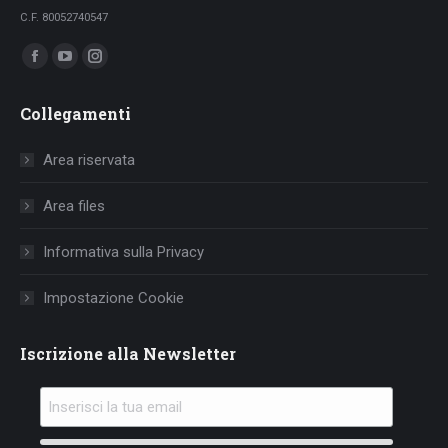
C.F. 80052740547
Ci puoi trovare su:
Facebook
YouTube
Instagram
page
page
page
Collegamenti
opens
opens
opens
in
in
in
Area riservata
new
new
new
window
window
window
Area files
Informativa sulla Privacy
Impostazione Cookie
Iscrizione alla Newsletter