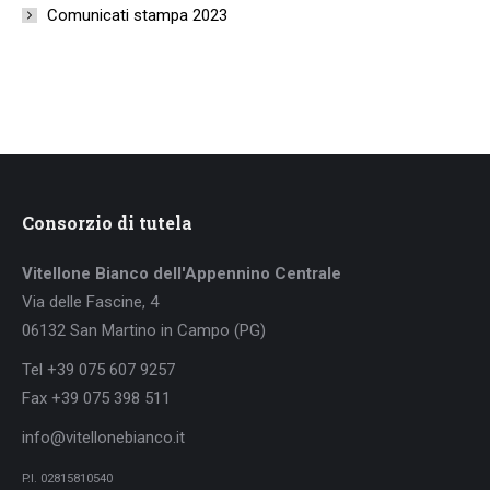
Comunicati stampa 2023
Consorzio di tutela
Vitellone Bianco dell'Appennino Centrale
Via delle Fascine, 4
06132 San Martino in Campo (PG)
Tel +39 075 607 9257
Fax +39 075 398 511
info@vitellonebianco.it
P.I. 02815810540