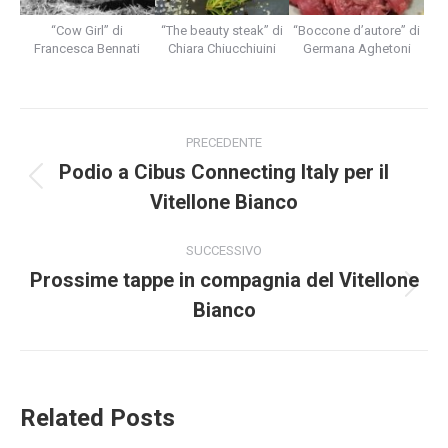
“Cow Girl” di
“The beauty steak” di
“Boccone d’autore” di
Francesca Bennati
Chiara Chiucchiuini
Germana Aghetoni
Naviga
PRECEDENTE
tra
Podio a Cibus Connecting Italy per il
Post
Vitellone Bianco
i
precedente:
post
SUCCESSIVO
Prossime tappe in compagnia del Vitellone
Prossimo
Bianco
post:
Related Posts