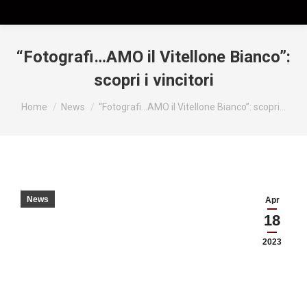
“Fotografi…AMO il Vitellone Bianco”:
scopri i vincitori
Tu sei qui:
Home
News
“Fotografi…AMO il Vitellone Bianco”: scopri…
News
Apr
18
2023