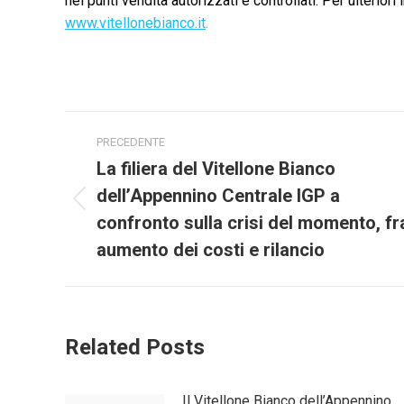
nei punti vendita autorizzati e controllati. Per ulteriori
www.vitellonebianco.it
.
Naviga
PRECEDENTE
tra
La filiera del Vitellone Bianco
dell’Appennino Centrale IGP a
i
Post
confronto sulla crisi del momento, fr
precedente:
post
aumento dei costi e rilancio
Related Posts
Il Vitellone Bianco dell’Appennino