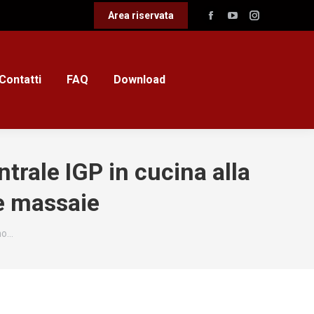
Area riservata
Facebook
YouTube
Instagram
page
page
page
opens
opens
opens
in
in
in
Contatti
FAQ
Download
new
new
new
window
window
window
trale IGP in cucina alla
 e massaie
no…