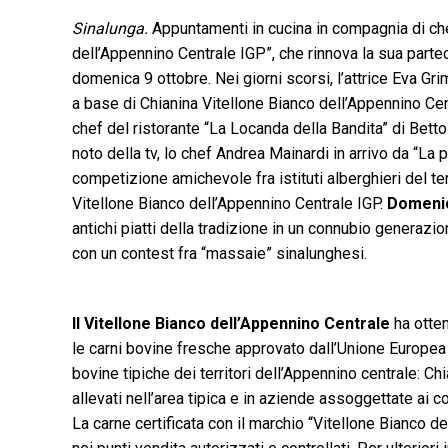
Sinalunga.
Appuntamenti in cucina in compagnia di che
dell’Appennino Centrale IGP”, che rinnova la sua partec
domenica 9 ottobre. Nei giorni scorsi, l’attrice Eva Gri
a base di Chianina Vitellone Bianco dell’Appennino Cen
chef del ristorante “La Locanda della Bandita” di Betto
noto della tv, lo chef Andrea Mainardi in arrivo da “La
competizione amichevole fra istituti alberghieri del ter
Vitellone Bianco dell’Appennino Centrale IGP.
Domenic
antichi piatti della tradizione in un connubio generazi
con un contest fra “massaie” sinalunghesi.
Il Vitellone Bianco dell’Appennino Centrale
ha otten
le carni bovine fresche approvato dall’Unione Europea pe
bovine tipiche dei territori dell’Appennino centrale: C
allevati nell’area tipica e in aziende assoggettate ai co
La carne certificata con il marchio “Vitellone Bianco