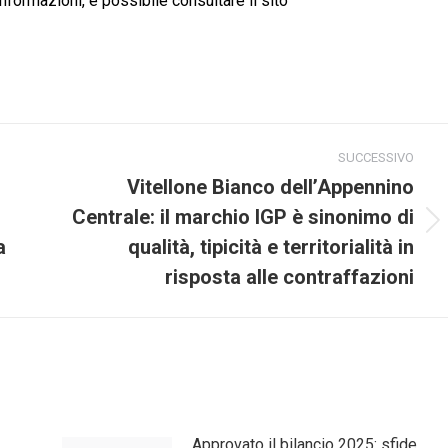
 informazioni, è possibile consultare il sito
SUCCESSIVO
Vitellone Bianco dell’Appennino
Centrale: il marchio IGP è sinonimo di
Prossimo
a
qualità, tipicità e territorialità in
post:
risposta alle contraffazioni
Approvato il bilancio 2025: sfide