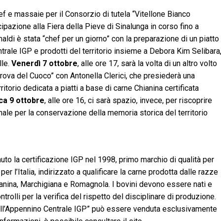
f e massaie per il Consorzio di tutela “Vitellone Bianco
ipazione alla Fiera della Pieve di Sinalunga in corso fino a
maldi è stata “chef per un giorno” con la preparazione di un piatto
trale IGP e prodotti del territorio insieme a Debora Kim Selibara
lle.
Venerdì 7 ottobre
, alle ore 17, sarà la volta di un altro volto
 prova del Cuoco” con Antonella Clerici, che presiederà una
ritorio dedicata a piatti a base di carne Chianina certificata
a 9 ottobre
, alle ore 16, ci sarà spazio, invece, per riscoprire
onale per la conservazione della memoria storica del territorio
uto la certificazione IGP nel 1998, primo marchio di qualità per
r l’Italia, indirizzato a qualificare la carne prodotta dalle razze
hianina, Marchigiana e Romagnola. I bovini devono essere nati e
ntrolli per la verifica del rispetto del disciplinare di produzione.
 dell’Appennino Centrale IGP” può essere venduta esclusivamente