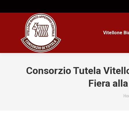
Vitellone B
Consorzio Tutela Vitell
Fiera all
Tu
Ho