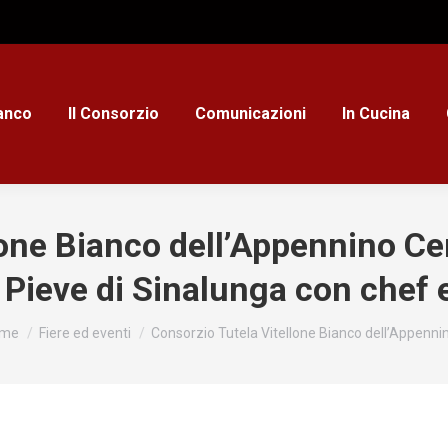
ianco
Il Consorzio
Comunicazioni
In Cucina
one Bianco dell’Appennino Cen
a Pieve di Sinalunga con chef
 sei qui:
me
Fiere ed eventi
Consorzio Tutela Vitellone Bianco dell’Appenni