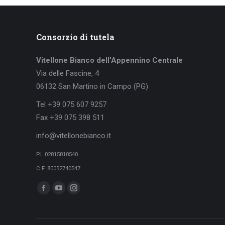
Consorzio di tutela
Vitellone Bianco dell'Appennino Centrale
Via delle Fascine, 4
06132 San Martino in Campo (PG)
Tel +39 075 607 9257
Fax +39 075 398 511
info@vitellonebianco.it
P.I. 02815810540
C.F. 80052740547
Ci puoi trovare su:
Facebook
YouTube
Instagram
page
page
page
opens
opens
opens