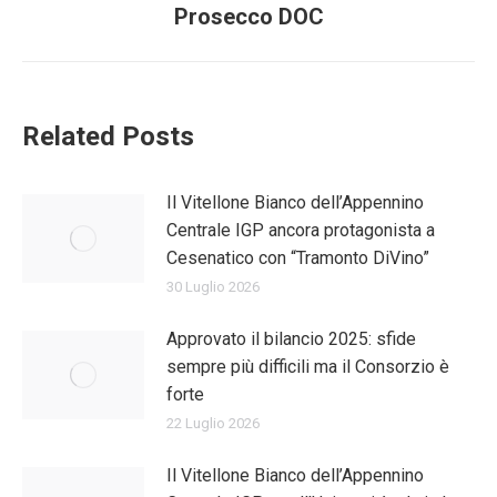
post:
Prosecco DOC
Related Posts
Il Vitellone Bianco dell’Appennino
Centrale IGP ancora protagonista a
Cesenatico con “Tramonto DiVino”
30 Luglio 2026
Approvato il bilancio 2025: sfide
sempre più difficili ma il Consorzio è
forte
22 Luglio 2026
Il Vitellone Bianco dell’Appennino