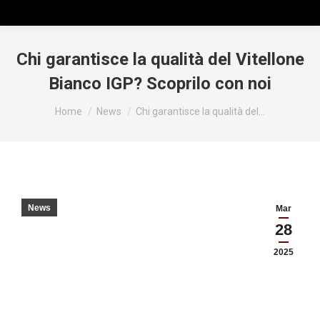
Chi garantisce la qualità del Vitellone
Bianco IGP? Scoprilo con noi
Tu sei qui:
Home
News
Chi garantisce la qualità del…
News
Mar
28
2025