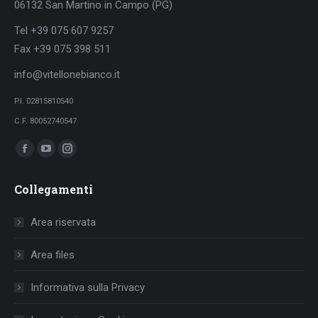
06132 San Martino in Campo (PG)
Tel +39 075 607 9257
Fax +39 075 398 511
info@vitellonebianco.it
P.I. 02815810540
C.F. 80052740547
Ci puoi trovare su:
Facebook
YouTube
Instagram
page
page
page
Collegamenti
opens
opens
opens
in
in
in
Area riservata
new
new
new
window
window
window
Area files
Informativa sulla Privacy