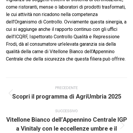
come ristoranti, mense o laboratori di prodotti trasformati,
le cui attività non ricadono nella competenza
dell’Organismo di Controllo. Ovviamente questa sinergia, a
cui si aggiunge anche il rapporto continuo con gli uffici
dell’ICQRF, Ispettorato Controllo Qualità e Repressione
Frodi, dà al consumatore un’elevata garanzia sia della
qualità della carne di Vitellone Bianco dell’Appennino
Centrale che della sicurezza che questa filiera può offrire.
Naviga
PRECEDENTE
tra
Scopri il programma di AgriUmbria 2025
Post
precedente:
i
SUCCESSIVO
Vitellone Bianco dell’Appennino Centrale IGP
post
a Vinitaly con le eccellenze umbre e il
Prossimo