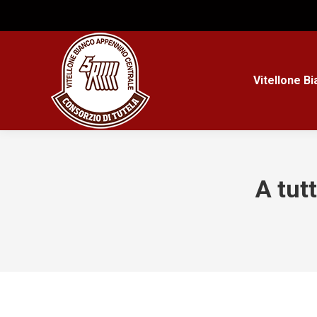
Vitellone B
A tut