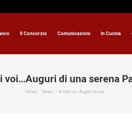
ianco
Il Consorzio
Comunicazioni
In Cucina
ti voi…Auguri di una serena P
Tu sei qui:
Home
News
A tutti voi…Auguri di una…