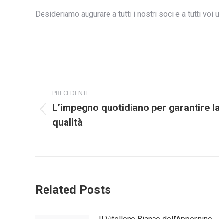
Desideriamo augurare a tutti i nostri soci e a tutti vo
Naviga
tra
PRECEDENTE
L’impegno quotidiano per garantire l
i
Post
qualità
precedente:
post
Related Posts
Il Vitellone Bianco dell’Appennino