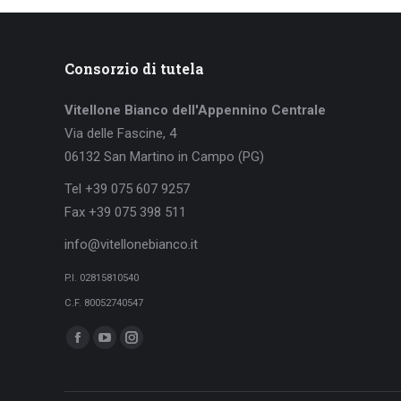
Consorzio di tutela
Vitellone Bianco dell'Appennino Centrale
Via delle Fascine, 4
06132 San Martino in Campo (PG)
Tel +39 075 607 9257
Fax +39 075 398 511
info@vitellonebianco.it
P.I. 02815810540
C.F. 80052740547
Ci puoi trovare su:
Facebook
YouTube
Instagram
page
page
page
opens
opens
opens