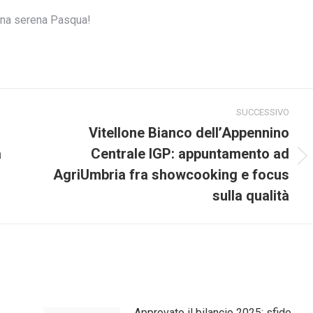
i una serena Pasqua!
SUCCESSIVO
Vitellone Bianco dell’Appennino
a
Centrale IGP: appuntamento ad
Prossimo
AgriUmbria fra showcooking e focus
post:
sulla qualità
Approvato il bilancio 2025: sfide