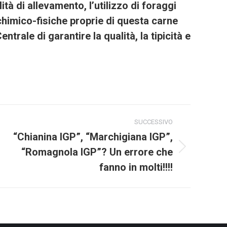
lità di allevamento, l’utilizzo di foraggi
 chimico-fisiche proprie di questa carne
trale di garantire la qualità, la tipicità e
SUCCESSIVO
“Chianina IGP”, “Marchigiana IGP”,
“Romagnola IGP”? Un errore che
Next
project:
fanno in molti!!!!