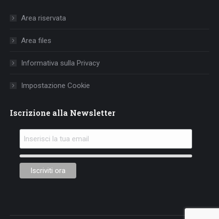
in
in
in
Area riservata
new
new
new
window
window
window
Area files
Informativa sulla Privacy
Impostazione Cookie
Iscrizione alla Newsletter