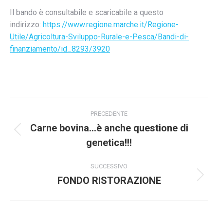
Il bando è consultabile e scaricabile a questo
indirizzo:
https://www.regione.marche.it/Regione-
Utile/Agricoltura-Sviluppo-Rurale-e-Pesca/Bandi-di-
finanziamento/id_8293/3920
Naviga
PRECEDENTE
tra
Carne bovina…è anche questione di
Post
genetica!!!
i
precedente:
post
SUCCESSIVO
FONDO RISTORAZIONE
Prossimo
post: