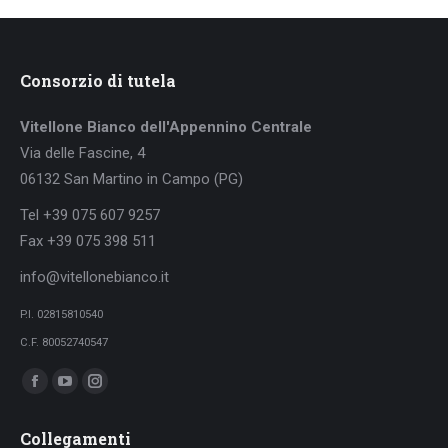
Consorzio di tutela
Vitellone Bianco dell'Appennino Centrale
Via delle Fascine, 4
06132 San Martino in Campo (PG)
Tel +39 075 607 9257
Fax +39 075 398 511
info@vitellonebianco.it
P.I. 02815810540
C.F. 80052740547
Ci puoi trovare su:
Facebook
YouTube
Instagram
page
page
page
Collegamenti
opens
opens
opens