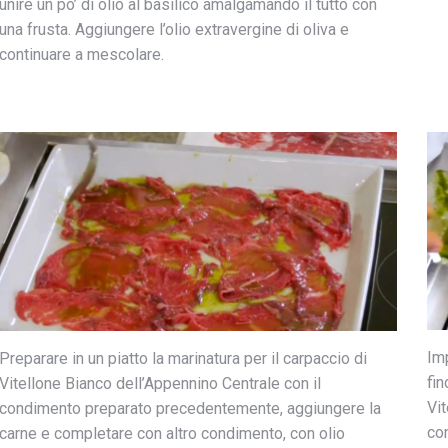
unire un po’ di olio al basilico amalgamando il tutto con
una frusta. Aggiungere l’olio extravergine di oliva e
continuare a mescolare.
Imp
Preparare in un piatto la marinatura per il carpaccio di
fin
Vitellone Bianco dell’Appennino Centrale con il
Vit
condimento preparato precedentemente, aggiungere la
con
carne e completare con altro condimento, con olio