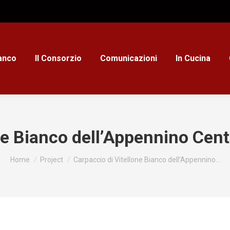
ianco
Il Consorzio
Comunicazioni
In Cucina
ne Bianco dell’Appennino Cent
Tu sei qui:
Home
Project
Carpaccio di Vitellone Bianco dell’Appennino…