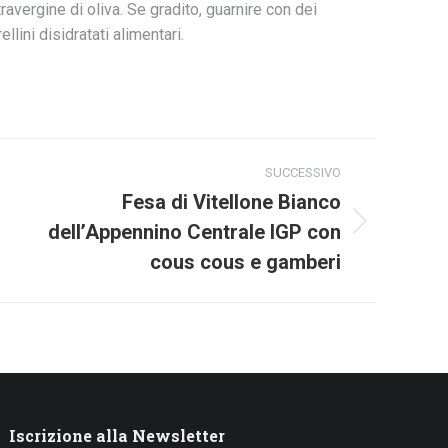
ravergine di oliva. Se gradito, guarnire con dei
rellini disidratati alimentari.
SUCCESSIVO
Fesa di Vitellone Bianco
dell’Appennino Centrale IGP con
Next
project:
cous cous e gamberi
Iscrizione alla Newsletter