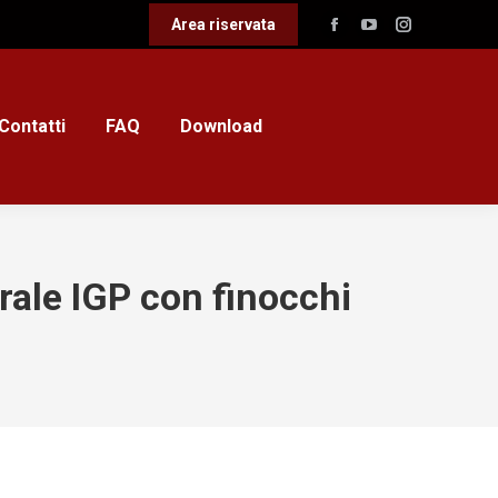
Area riservata
Facebook
YouTube
Instagram
page
page
page
opens
opens
opens
in
in
in
Contatti
FAQ
Download
new
new
new
window
window
window
rale IGP con finocchi