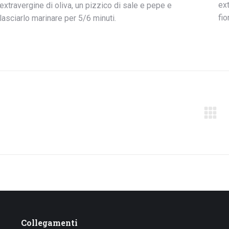
ext
extravergine di oliva, un pizzico di sale e pepe e
fio
lasciarlo marinare per 5/6 minuti.
Project
navigation
Collegamenti