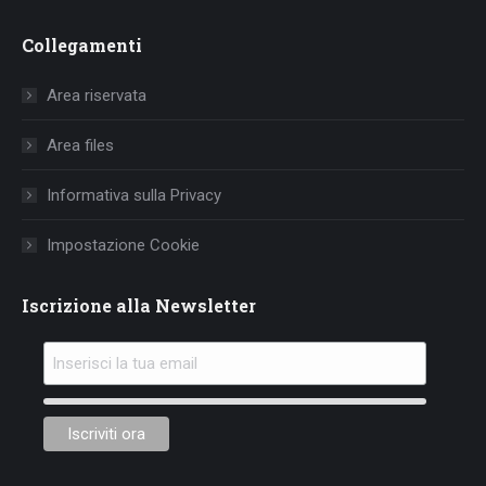
page
page
page
Collegamenti
opens
opens
opens
in
in
in
Area riservata
new
new
new
window
window
window
Area files
Informativa sulla Privacy
Impostazione Cookie
Iscrizione alla Newsletter