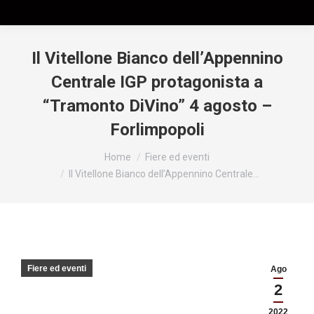
Il Vitellone Bianco dell’Appennino
Centrale IGP protagonista a
“Tramonto DiVino” 4 agosto –
Forlimpopoli
Tu sei qui:
Home
Fiere ed eventi
Il Vitellone Bianco dell’Appennino Centrale…
Fiere ed eventi
Ago
2
2022