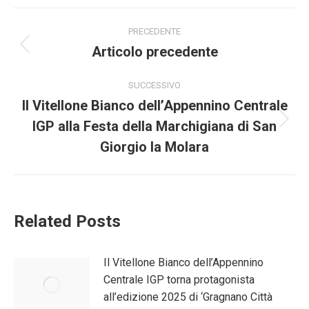
Naviga
PRECEDENTE
tra
Articolo precedente
Post
precedente:
i
SUCCESSIVO
Il Vitellone Bianco dell’Appennino Centrale
post
IGP alla Festa della Marchigiana di San
Prossimo
post:
Giorgio la Molara
Related Posts
Il Vitellone Bianco dell’Appennino
Centrale IGP torna protagonista
all’edizione 2025 di ‘Gragnano Città