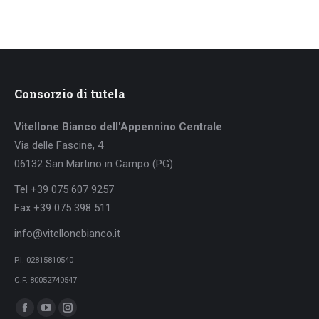
Consorzio di tutela
Vitellone Bianco dell'Appennino Centrale
Via delle Fascine, 4
06132 San Martino in Campo (PG)
Tel +39 075 607 9257
Fax +39 075 398 511
info@vitellonebianco.it
P.I. 02815810540
C.F. 80052740547
Ci puoi trovare su:
Facebook
YouTube
Instagram