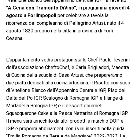
“Vitellone Bianco dell’Appennino Centrale IGP” all’evento
“
A Cena con Tramonto DiVino”
, in programma
giovedì 4
agosto
a
Forlimpopoli
per celebrare a tavola la
ricorrenza del compleanno di Pellegrino Artusi, nato il 4
agosto 1820 proprio nella città in provincia di Forlì
Cesena.
L’appuntamento vedrà protagonista lo Chef Paolo Teverini,
dell’associazione CheftoChef, e Carla Brigliadori, Maestra
di Cucina della scuola di Casa Artusi, che prepareranno
due piatti dedicati alla cucina artusiana: il Risotto con sugo
di Vitellone Bianco dell’Appennino Centrale IGP, Riso del
Delta del Po IGP, Scalogno di Romagna IGP e filange di
Mortadella Bologna IGP, e il dessert gourmet
Squacquerone Cake alla Pesca Nettarina di Romagna IGP.
Il menu sarà arricchito da altri prodotti a marchio DOP e
IGP e proporrà abbinamenti con i vini inseriti nella guida
“Emilia Romagna da Bere e da Mangiare” 2022-2023. La