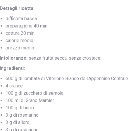
Dettagli ricetta:
difficoltà bassa
preparazione 40 min
cottura 20 min
calorie medio
prezzo medio
Intolleranze:
senza frutta secca, senza crostacei
Ingredienti:
600 g di lombata di Vitellone Bianco dell’Appennino Centrale
4 arance
100 g di zucchero di semola
100 ml di Grand Marnier
100 g di burro
3 g di rosmarino
3 g di alloro
3 g di rosmarino