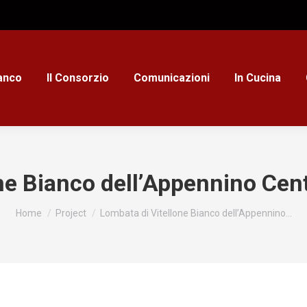
ianco
Il Consorzio
Comunicazioni
In Cucina
ne Bianco dell’Appennino Centr
Tu sei qui:
Home
Project
Lombata di Vitellone Bianco dell’Appennino…