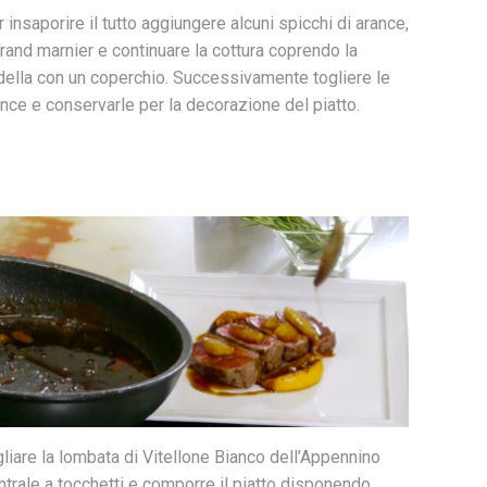
 insaporire il tutto aggiungere alcuni spicchi di arance,
grand marnier e continuare la cottura coprendo la
della con un coperchio. Successivamente togliere le
nce e conservarle per la decorazione del piatto.
liare la lombata di Vitellone Bianco dell’Appennino
trale a tocchetti e comporre il piatto disponendo