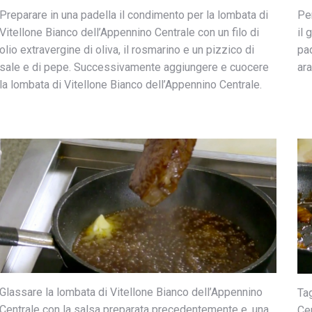
Preparare in una padella il condimento per la lombata di
Per
Vitellone Bianco dell’Appennino Centrale con un filo di
il 
olio extravergine di oliva, il rosmarino e un pizzico di
pa
sale e di pepe. Successivamente aggiungere e cuocere
ara
la lombata di Vitellone Bianco dell’Appennino Centrale.
Glassare la lombata di Vitellone Bianco dell’Appennino
Tag
Centrale con la salsa preparata precedentemente e, una
Cen