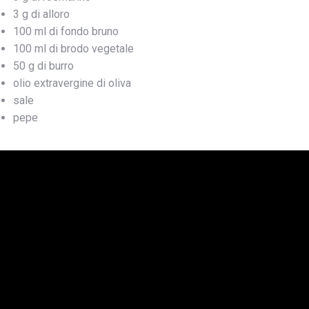
3 g di alloro
100 ml di fondo bruno
100 ml di brodo vegetale
50 g di burro
olio extravergine di oliva
sale
pepe