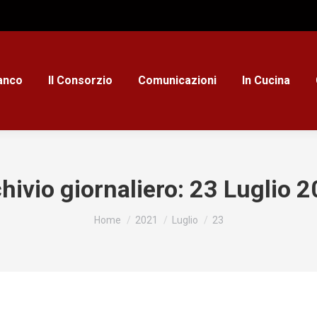
ianco
Il Consorzio
Comunicazioni
In Cucina
hivio giornaliero:
23 Luglio 
Tu sei qui:
Home
2021
Luglio
23