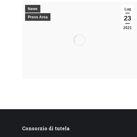
News
Lug
23
Press Area
2021
Consorzio di tutela