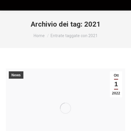
Archivio dei tag:
2021
Tu sei qui:
Home
Entrate taggate con 2021
News
Ott
1
2022