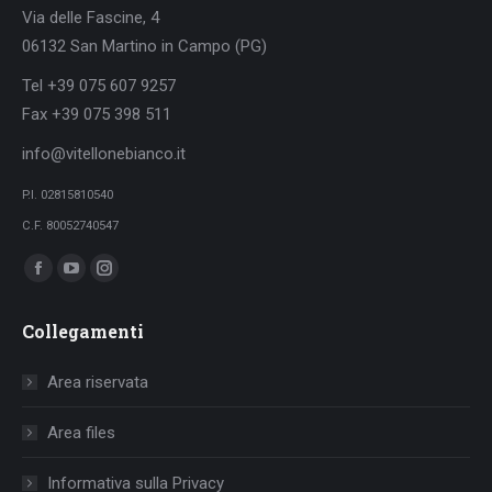
Via delle Fascine, 4
06132 San Martino in Campo (PG)
Tel +39 075 607 9257
Fax +39 075 398 511
info@vitellonebianco.it
P.I. 02815810540
C.F. 80052740547
Ci puoi trovare su:
Facebook
YouTube
Instagram
page
page
page
Collegamenti
opens
opens
opens
in
in
in
Area riservata
new
new
new
window
window
window
Area files
Informativa sulla Privacy