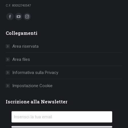
C.F. 80052740547
Ci puoi trovare su:
Facebook
YouTube
Instagram
page
page
page
Collegamenti
opens
opens
opens
in
in
in
Area riservata
new
new
new
window
window
window
Area files
Informativa sulla Privacy
Impostazione Cookie
Iscrizione alla Newsletter