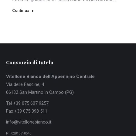
Continua
Consorzio di tutela
Vitellone Bianco dell'Appennino Centrale
Via delle Fascine, 4
06132 San Martino in Campo (PG)
Tel +39 075 607 9257
Fax +39 075 398 511
info@vitellonebianco.it
P.I. 02815810540